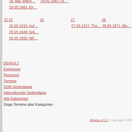
18. Mai: Intern ...
19.05.1945: Dr. ...
18.05.1981: Eri ...
22
25
26
27
28
25.05.1932: Auf ...
27.05.1527: Tho ...
28.05.1871: Blu ...
25.05.1948: Grü ...
25.05.1950: Wil ...
DEFAULT
Ereignisse
Personen
Termine
DDR-Gedenktage
Internationale Gedenktage
Alle Kategorien
Zeige Termine aller Kategorien
JEvents v2.2.7
Copyright © 200