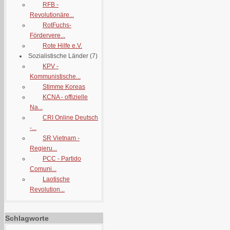
RFB -
Revolutionäre...
RotFuchs-
Fördervere...
Rote Hilfe e.V.
Sozialistische Länder
(7)
KPV -
Kommunistische...
Stimme Koreas
KCNA - offizielle
Na...
CRI Online Deutsch
-...
SR Vietnam -
Regieru...
PCC - Partido
Comuni...
Laotische
Revolution...
Schlagworte