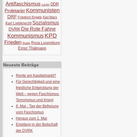
Antifaschismus
DDR
Lenin
Kommunisten
Proletarier
DRF
Friedrich Engels
Karl Marx
Sozialismus
Karl Liebknecht
Die Rote Fahne
DVRK
KPD
Kommunismus
Frieden
Rosa Luxemburg
Stalin
Ernst Thälmann
Neueste Beiträge
Rente am Kapitalmarkt?
Für Gerechtigkeit und eine
friedliche Entwicklung der
Welt – gegen Faschismus,
Terrorismus und Krieg!
8. Mai - Tag der Befreiung
vom Faschismus
Heraus zum 1. Mai
Empfang in der Botschaft
der DVRK