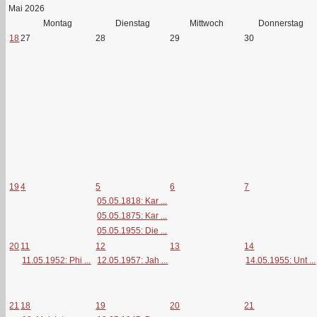
Mai 2026
Montag
Dienstag
Mittwoch
Donnerstag
18
27
28
29
30
19
4
5
6
7
05.05.1818: Kar ...
05.05.1875: Kar ...
05.05.1955: Die ...
20
11
12
13
14
11.05.1952: Phi ...
12.05.1957: Jah ...
14.05.1955: Unt ...
21
18
19
20
21