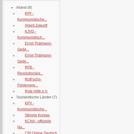
Inland
(8)
KPF -
Kommunistische...
Arbeit Zukunft
KJVD -
Kommunistisch...
Ernst-Thälmann-
Gede...
Ernst-Thälmann-
Gede...
RFB -
Revolutionäre...
RotFuchs-
Fördervere...
Rote Hilfe e.V.
Sozialistische Länder
(7)
KPV -
Kommunistische...
Stimme Koreas
KCNA - offizielle
Na...
CRI Online Deutsch