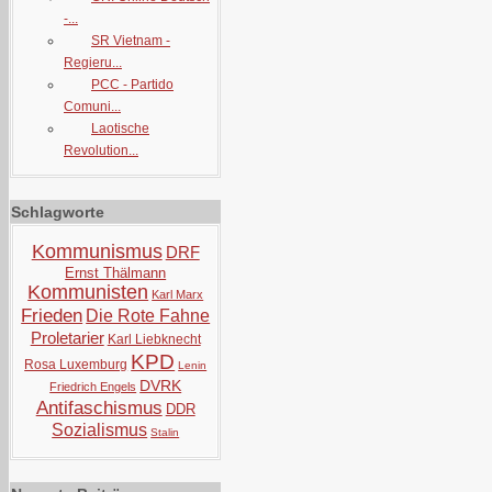
-...
SR Vietnam -
Regieru...
PCC - Partido
Comuni...
Laotische
Revolution...
Schlagworte
Kommunismus
DRF
Ernst Thälmann
Kommunisten
Karl Marx
Frieden
Die Rote Fahne
Proletarier
Karl Liebknecht
KPD
Rosa Luxemburg
Lenin
DVRK
Friedrich Engels
Antifaschismus
DDR
Sozialismus
Stalin