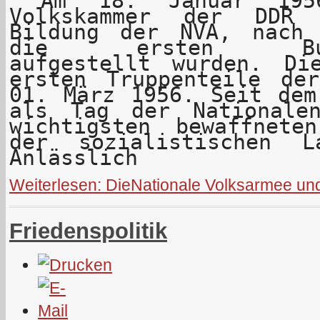
Am 18. Januar 1956
Volkskammer der DDR
Bildung der NVA, nach
die ersten Bundes
aufgestellt wurden. Di
ersten Truppenteile de
01. März 1956. Seit dem
als Tag der Nationale
wichtigsten bewaffnet
der sozialistischen La
Anlässlich
Weiterlesen: DieNationale Volksarmee un
Friedenspolitik