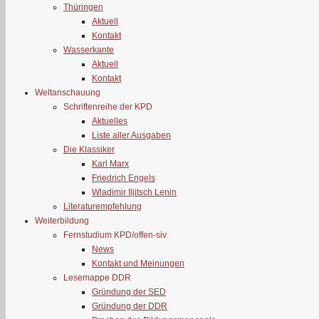
Thüringen
Aktuell
Kontakt
Wasserkante
Aktuell
Kontakt
Weltanschauung
Schriftenreihe der KPD
Aktuelles
Liste aller Ausgaben
Die Klassiker
Karl Marx
Friedrich Engels
Wladimir Iljitsch Lenin
Literaturempfehlung
Weiterbildung
Fernstudium KPD/offen-siv
News
Kontakt und Meinungen
Lesemappe DDR
Gründung der SED
Gründung der DDR