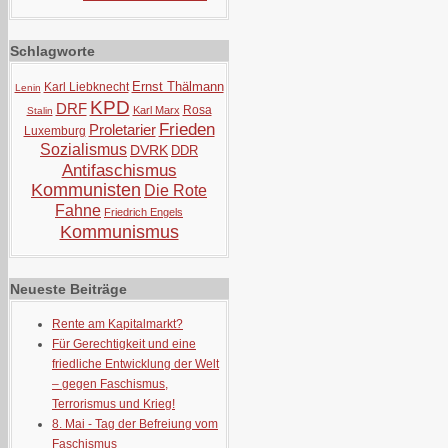
Schlagworte
Ernst Thälmann
Karl Liebknecht
Lenin
KPD
DRF
Rosa
Karl Marx
Stalin
Frieden
Proletarier
Luxemburg
Sozialismus
DVRK
DDR
Antifaschismus
Kommunisten
Die Rote
Fahne
Friedrich Engels
Kommunismus
Neueste Beiträge
Rente am Kapitalmarkt?
Für Gerechtigkeit und eine
friedliche Entwicklung der Welt
– gegen Faschismus,
Terrorismus und Krieg!
8. Mai - Tag der Befreiung vom
Faschismus