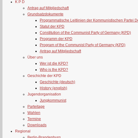
K P D
Antrag auf Mitgliedschaft
Grundsatzdokumente
Programmatische Leitlinien der Kommunistischen Partei 
Statut der KPD
Constitution of the Communist Party of Germany (KPD)
Programm der KPD
Program of the Communist Party of Germany (KPD)
Antrag auf Mitgliedschaft
Über uns
Wer ist die KPD?
Who is the KPD?
Geschichte der KPD
Geschichte (deutsch)
History (english)
Jugendorganisation
Jungkommunist
Parteitage
Wahlen
Termine
Downloads
Regional
Berlin-Brandenburg