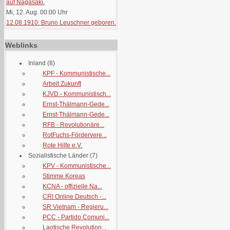
auf Nagasaki.
Mi, 12. Aug. 00:00
Uhr
12.08.1910: Bruno Leuschner geboren.
Weblinks
Inland
(8)
KPF - Kommunistische...
Arbeit Zukunft
KJVD - Kommunistisch...
Ernst-Thälmann-Gede...
Ernst-Thälmann-Gede...
RFB - Revolutionäre...
RotFuchs-Fördervere...
Rote Hilfe e.V.
Sozialistische Länder
(7)
KPV - Kommunistische...
Stimme Koreas
KCNA - offizielle Na...
CRI Online Deutsch -...
SR Vietnam - Regieru...
PCC - Partido Comuni...
Laotische Revolution...