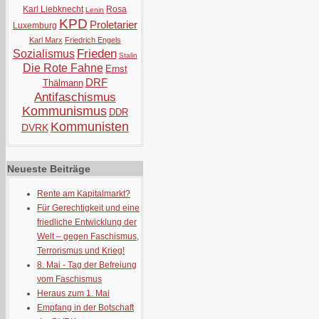
Karl Liebknecht
Rosa
Lenin
KPD
Proletarier
Luxemburg
Karl Marx
Friedrich Engels
Frieden
Sozialismus
Stalin
Die Rote Fahne
Ernst
DRF
Thälmann
Antifaschismus
Kommunismus
DDR
Kommunisten
DVRK
Neueste Beiträge
Rente am Kapitalmarkt?
Für Gerechtigkeit und eine
friedliche Entwicklung der
Welt – gegen Faschismus,
Terrorismus und Krieg!
8. Mai - Tag der Befreiung
vom Faschismus
Heraus zum 1. Mai
Empfang in der Botschaft