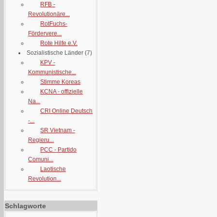
RFB -
Revolutionäre...
RotFuchs-
Fördervere...
Rote Hilfe e.V.
Sozialistische Länder
(7)
KPV -
Kommunistische...
Stimme Koreas
KCNA - offizielle
Na...
CRI Online Deutsch
-...
SR Vietnam -
Regieru...
PCC - Partido
Comuni...
Laotische
Revolution...
Schlagworte