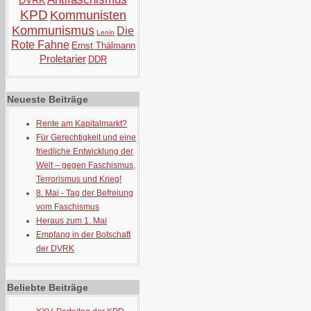
DVRK
KPD
Kommunisten
Kommunismus
Die
Lenin
Rote Fahne
Ernst Thälmann
Proletarier
DDR
Neueste Beiträge
Rente am Kapitalmarkt?
Für Gerechtigkeit und eine
friedliche Entwicklung der
Welt – gegen Faschismus,
Terrorismus und Krieg!
8. Mai - Tag der Befreiung
vom Faschismus
Heraus zum 1. Mai
Empfang in der Botschaft
der DVRK
Beliebte Beiträge