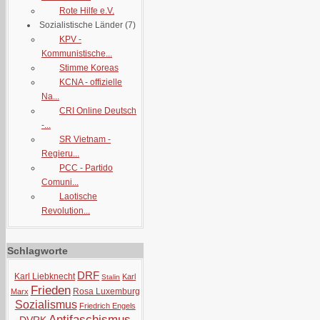
Rote Hilfe e.V.
Sozialistische Länder
(7)
KPV -
Kommunistische...
Stimme Koreas
KCNA - offizielle
Na...
CRI Online Deutsch
-...
SR Vietnam -
Regieru...
PCC - Partido
Comuni...
Laotische
Revolution...
Schlagworte
DRF
Karl Liebknecht
Karl
Stalin
Frieden
Rosa Luxemburg
Marx
Sozialismus
Friedrich Engels
Antifaschismus