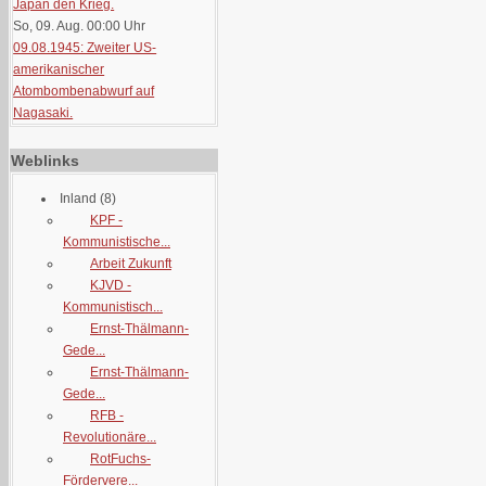
Japan den Krieg.
So, 09. Aug. 00:00
Uhr
09.08.1945: Zweiter US-
amerikanischer
Atombombenabwurf auf
Nagasaki.
Weblinks
Inland
(8)
KPF -
Kommunistische...
Arbeit Zukunft
KJVD -
Kommunistisch...
Ernst-Thälmann-
Gede...
Ernst-Thälmann-
Gede...
RFB -
Revolutionäre...
RotFuchs-
Fördervere...