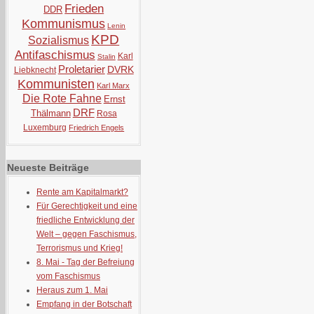
Frieden
DDR
Kommunismus
Lenin
KPD
Sozialismus
Antifaschismus
Karl
Stalin
Proletarier
DVRK
Liebknecht
Kommunisten
Karl Marx
Die Rote Fahne
Ernst
DRF
Thälmann
Rosa
Luxemburg
Friedrich Engels
Neueste Beiträge
Rente am Kapitalmarkt?
Für Gerechtigkeit und eine
friedliche Entwicklung der
Welt – gegen Faschismus,
Terrorismus und Krieg!
8. Mai - Tag der Befreiung
vom Faschismus
Heraus zum 1. Mai
Empfang in der Botschaft