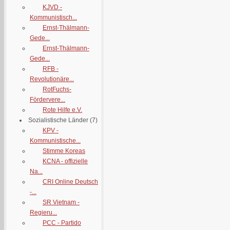
KJVD -
Kommunistisch...
Ernst-Thälmann-
Gede...
Ernst-Thälmann-
Gede...
RFB -
Revolutionäre...
RotFuchs-
Fördervere...
Rote Hilfe e.V.
Sozialistische Länder
(7)
KPV -
Kommunistische...
Stimme Koreas
KCNA - offizielle
Na...
CRI Online Deutsch
-...
SR Vietnam -
Regieru...
PCC - Partido