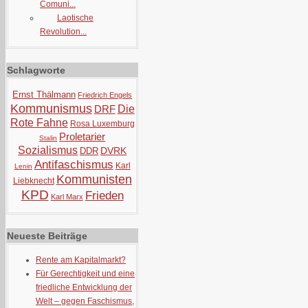
Comuni...
Laotische
Revolution...
Schlagworte
Ernst Thälmann
Friedrich Engels
Kommunismus
DRF
Die
Rote Fahne
Rosa Luxemburg
Proletarier
Stalin
Sozialismus
DVRK
DDR
Antifaschismus
Karl
Lenin
Kommunisten
Liebknecht
KPD
Frieden
Karl Marx
Neueste Beiträge
Rente am Kapitalmarkt?
Für Gerechtigkeit und eine
friedliche Entwicklung der
Welt – gegen Faschismus,