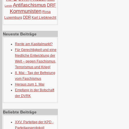
Antifaschismus
DRF
Lenin
Kommunisten
Rosa
DDR
Luxemburg
Karl Liebknecht
Neueste Beiträge
Rente am Kapitalmarkt?
Für Gerechtigkeit und eine
friedliche Entwicklung der
Welt – gegen Faschismus,
Terrorismus und Krieg!
8. Mai - Tag der Befreiung
vom Faschismus
Heraus zum 1. Mai
Empfang in der Botschaft
der DVRK
Beliebte Beiträge
XXV. Parteitag der KPD -
Parteitagsprotokoll