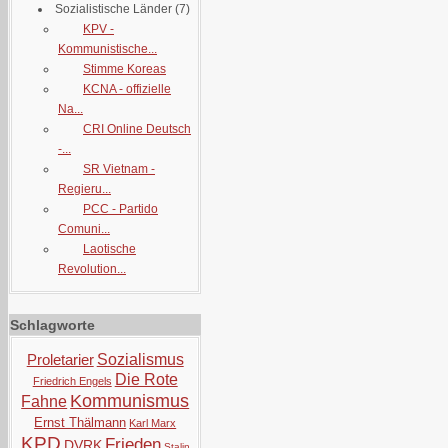
Sozialistische Länder
(7)
KPV -
Kommunistische...
Stimme Koreas
KCNA - offizielle
Na...
CRI Online Deutsch
-...
SR Vietnam -
Regieru...
PCC - Partido
Comuni...
Laotische
Revolution...
Schlagworte
Proletarier
Sozialismus
Die Rote
Friedrich Engels
Kommunismus
Fahne
Ernst Thälmann
Karl Marx
KPD
Frieden
DVRK
Stalin