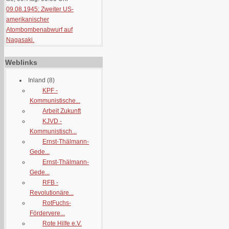
09.08.1945: Zweiter US-
amerikanischer
Atombombenabwurf auf
Nagasaki.
Weblinks
Inland
(8)
KPF -
Kommunistische...
Arbeit Zukunft
KJVD -
Kommunistisch...
Ernst-Thälmann-
Gede...
Ernst-Thälmann-
Gede...
RFB -
Revolutionäre...
RotFuchs-
Fördervere...
Rote Hilfe e.V.