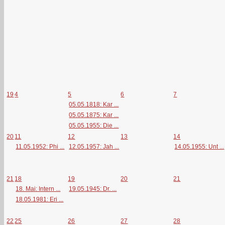
19
4
5
6
7
05.05.1818: Kar ...
05.05.1875: Kar ...
05.05.1955: Die ...
20
11
12
13
14
11.05.1952: Phi ...
12.05.1957: Jah ...
14.05.1955: Unt ...
21
18
19
20
21
18. Mai: Intern ...
19.05.1945: Dr. ...
18.05.1981: Eri ...
22
25
26
27
28