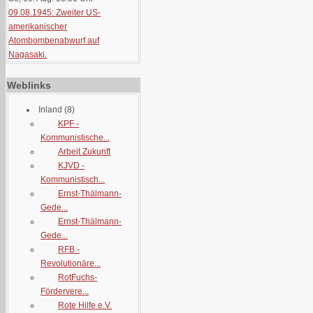
09.08.1945: Zweiter US-
amerikanischer
Atombombenabwurf auf
Nagasaki.
Weblinks
Inland
(8)
KPF -
Kommunistische...
Arbeit Zukunft
KJVD -
Kommunistisch...
Ernst-Thälmann-
Gede...
Ernst-Thälmann-
Gede...
RFB -
Revolutionäre...
RotFuchs-
Fördervere...
Rote Hilfe e.V.