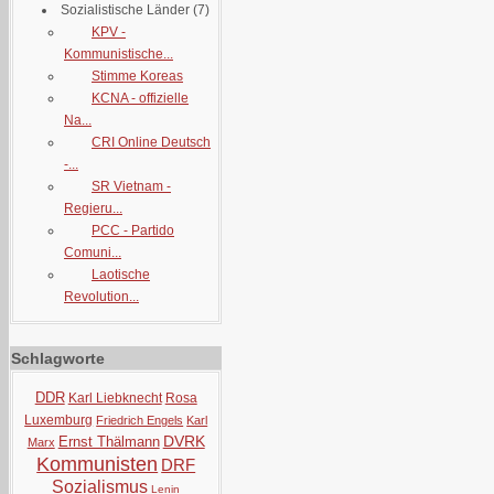
Sozialistische Länder
(7)
KPV -
Kommunistische...
Stimme Koreas
KCNA - offizielle
Na...
CRI Online Deutsch
-...
SR Vietnam -
Regieru...
PCC - Partido
Comuni...
Laotische
Revolution...
Schlagworte
DDR
Karl Liebknecht
Rosa
Luxemburg
Friedrich Engels
Karl
DVRK
Ernst Thälmann
Marx
Kommunisten
DRF
Sozialismus
Lenin