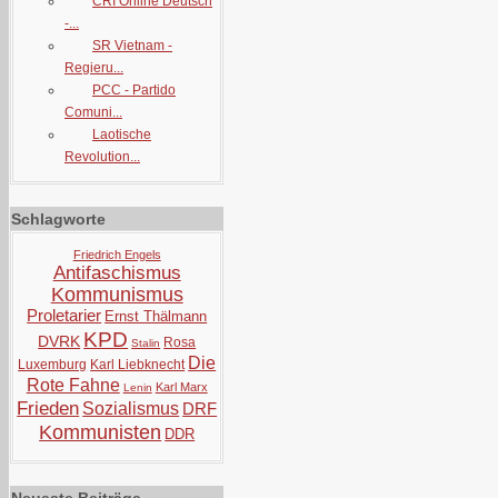
CRI Online Deutsch
-...
SR Vietnam -
Regieru...
PCC - Partido
Comuni...
Laotische
Revolution...
Schlagworte
Friedrich Engels
Antifaschismus
Kommunismus
Proletarier
Ernst Thälmann
KPD
DVRK
Rosa
Stalin
Die
Luxemburg
Karl Liebknecht
Rote Fahne
Karl Marx
Lenin
Frieden
Sozialismus
DRF
Kommunisten
DDR