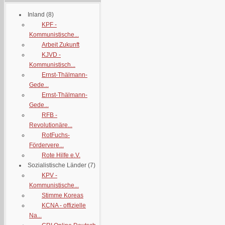
Inland
(8)
KPF -
Kommunistische...
Arbeit Zukunft
KJVD -
Kommunistisch...
Ernst-Thälmann-
Gede...
Ernst-Thälmann-
Gede...
RFB -
Revolutionäre...
RotFuchs-
Fördervere...
Rote Hilfe e.V.
Sozialistische Länder
(7)
KPV -
Kommunistische...
Stimme Koreas
KCNA - offizielle
Na...