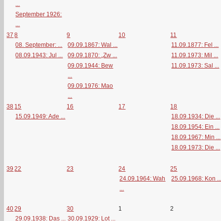
...
September 1926:
...
37
8
9
10
11
08. September: ...
09.09.1867: Wal ...
11.09.1877: Fel ...
08.09.1943: Jul ...
09.09.1870: „Zw ...
11.09.1973: Mil ...
09.09.1944: Bew
11.09.1973: Sal ...
...
09.09.1976: Mao
...
38
15
16
17
18
15.09.1949: Ade ...
18.09.1934: Die ...
18.09.1954: Ein ...
18.09.1967: Min ...
18.09.1973: Die ...
39
22
23
24
25
24.09.1964: Wah
25.09.1968: Kon ..
...
40
29
30
1
2
29.09.1938: Das ...
30.09.1929: Lot ...