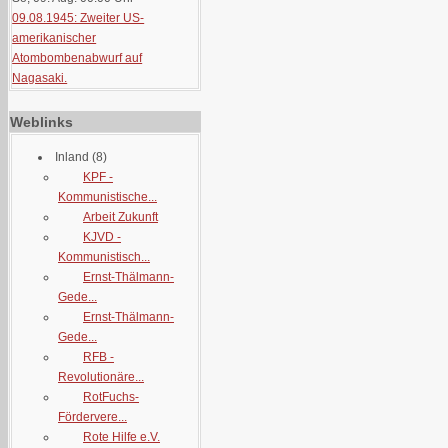
09.08.1945: Zweiter US-
amerikanischer
Atombombenabwurf auf
Nagasaki.
Weblinks
Inland
(8)
KPF -
Kommunistische...
Arbeit Zukunft
KJVD -
Kommunistisch...
Ernst-Thälmann-
Gede...
Ernst-Thälmann-
Gede...
RFB -
Revolutionäre...
RotFuchs-
Fördervere...
Rote Hilfe e.V.