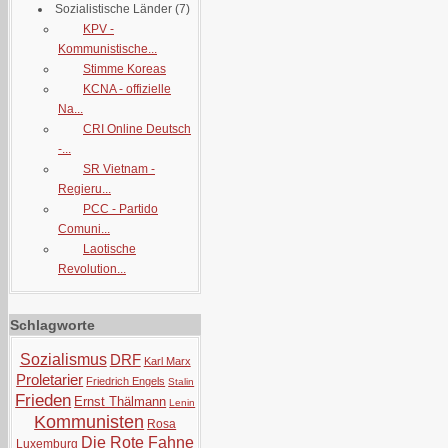
Sozialistische Länder
(7)
KPV -
Kommunistische...
Stimme Koreas
KCNA - offizielle
Na...
CRI Online Deutsch
-...
SR Vietnam -
Regieru...
PCC - Partido
Comuni...
Laotische
Revolution...
Schlagworte
Sozialismus
DRF
Karl Marx
Proletarier
Friedrich Engels
Stalin
Frieden
Ernst Thälmann
Lenin
Kommunisten
Rosa
Die Rote Fahne
Luxemburg