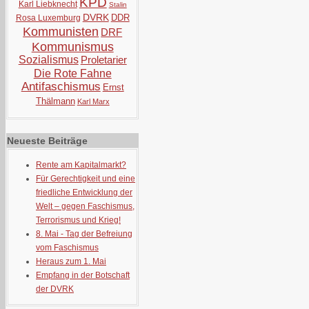
KPD
Karl Liebknecht
Stalin
DVRK
DDR
Rosa Luxemburg
Kommunisten
DRF
Kommunismus
Sozialismus
Proletarier
Die Rote Fahne
Antifaschismus
Ernst
Thälmann
Karl Marx
Neueste Beiträge
Rente am Kapitalmarkt?
Für Gerechtigkeit und eine
friedliche Entwicklung der
Welt – gegen Faschismus,
Terrorismus und Krieg!
8. Mai - Tag der Befreiung
vom Faschismus
Heraus zum 1. Mai
Empfang in der Botschaft
der DVRK