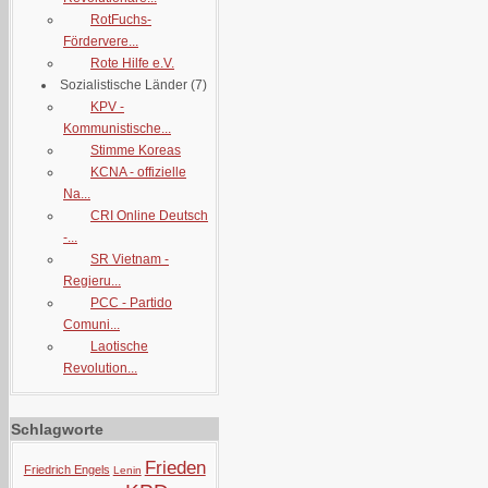
RotFuchs-
Fördervere...
Rote Hilfe e.V.
Sozialistische Länder
(7)
KPV -
Kommunistische...
Stimme Koreas
KCNA - offizielle
Na...
CRI Online Deutsch
-...
SR Vietnam -
Regieru...
PCC - Partido
Comuni...
Laotische
Revolution...
Schlagworte
Frieden
Friedrich Engels
Lenin