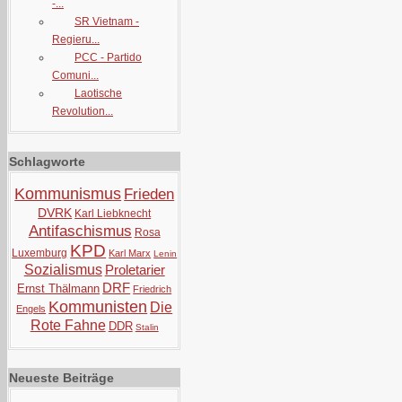
-...
SR Vietnam -
Regieru...
PCC - Partido
Comuni...
Laotische
Revolution...
Schlagworte
Kommunismus
Frieden
DVRK
Karl Liebknecht
Antifaschismus
Rosa
KPD
Luxemburg
Karl Marx
Lenin
Sozialismus
Proletarier
DRF
Ernst Thälmann
Friedrich
Kommunisten
Die
Engels
Rote Fahne
DDR
Stalin
Neueste Beiträge