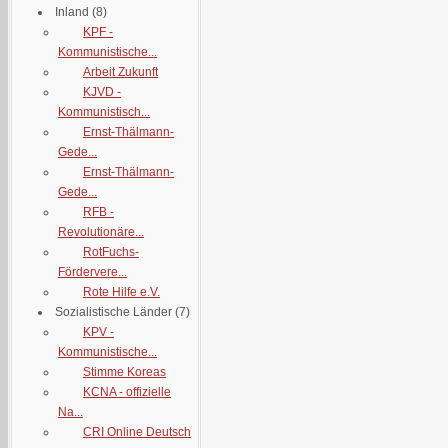
Inland
(8)
KPF -
Kommunistische...
Arbeit Zukunft
KJVD -
Kommunistisch...
Ernst-Thälmann-
Gede...
Ernst-Thälmann-
Gede...
RFB -
Revolutionäre...
RotFuchs-
Fördervere...
Rote Hilfe e.V.
Sozialistische Länder
(7)
KPV -
Kommunistische...
Stimme Koreas
KCNA - offizielle
Na...
CRI Online Deutsch