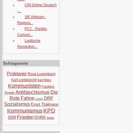
CRI Online Deutsch
-...
SR Vietnam -
Regieru...
PCC - Partido
Comuni...
Laotische
Revolution...
Schlagworte
Proletarier
Rosa Luxemburg
Karl Liebknecht
Karl Marx
Kommunisten
Friedrich
Antifaschismus
Die
Engels
Rote Fahne
DRF
Lenin
Sozialismus
Ernst Thälmann
KPD
Kommunismus
Frieden
DVRK
DDR
Stalin