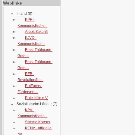
Weblinks
Inland
(8)
KPF -
Kommunistische...
Arbeit Zukunft
KJVD -
Kommunistisch...
Ernst-Thälmann-
Gede...
Ernst-Thälmann-
Gede...
RFB -
Revolutionäre...
RotFuchs-
Fördervere...
Rote Hilfe e.V.
Sozialistische Länder
(7)
KPV -
Kommunistische...
Stimme Koreas
KCNA - offizielle
Na...