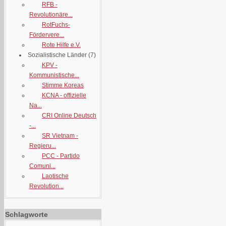
RFB -
Revolutionäre...
RotFuchs-
Fördervere...
Rote Hilfe e.V.
Sozialistische Länder
(7)
KPV -
Kommunistische...
Stimme Koreas
KCNA - offizielle
Na...
CRI Online Deutsch
-...
SR Vietnam -
Regieru...
PCC - Partido
Comuni...
Laotische
Revolution...
Schlagworte