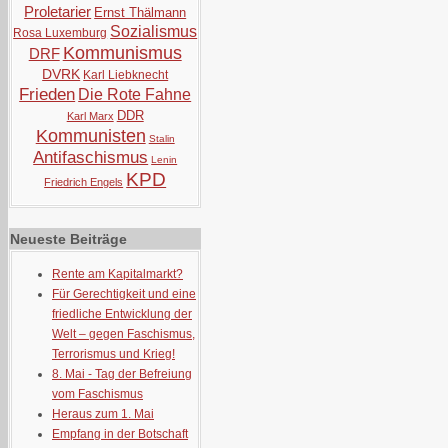
Proletarier
Ernst Thälmann
Sozialismus
Rosa Luxemburg
Kommunismus
DRF
DVRK
Karl Liebknecht
Frieden
Die Rote Fahne
DDR
Karl Marx
Kommunisten
Stalin
Antifaschismus
Lenin
KPD
Friedrich Engels
Neueste Beiträge
Rente am Kapitalmarkt?
Für Gerechtigkeit und eine
friedliche Entwicklung der
Welt – gegen Faschismus,
Terrorismus und Krieg!
8. Mai - Tag der Befreiung
vom Faschismus
Heraus zum 1. Mai
Empfang in der Botschaft