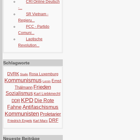
CRI Online Deutsch
-...
SR Vietnam -
Regieru...
PCC - Partido
Comuni...
Laotische
Revolution...
Schlagworte
DVRK
Rosa Luxemburg
Stalin
Kommunismus
Ernst
Lenin
Frieden
Thälmann
Sozialismus
Karl Liebknecht
KPD
Die Rote
DDR
Antifaschismus
Fahne
Kommunisten
Proletarier
DRF
Friedrich Engels
Karl Marx
Neueste Beiträge