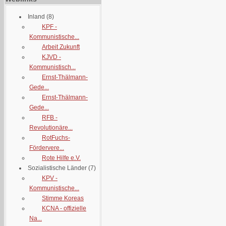
Inland
(8)
KPF -
Kommunistische...
Arbeit Zukunft
KJVD -
Kommunistisch...
Ernst-Thälmann-
Gede...
Ernst-Thälmann-
Gede...
RFB -
Revolutionäre...
RotFuchs-
Fördervere...
Rote Hilfe e.V.
Sozialistische Länder
(7)
KPV -
Kommunistische...
Stimme Koreas
KCNA - offizielle
Na...