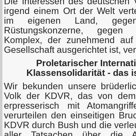
Die Interessen des deutschen 
irgend einem Ort der Welt vert
im eigenen Land, gegen 
Rüstungskonzerne, gegen de
Komplex, der zunehmend auf d
Gesellschaft ausgerichtet ist, ve
Proletarischer Interna
Klassensolidarität - das
i
Wir bekunden unsere brüderlic
Volk der KDVR, das von dem
erpresserisch mit Atomangrif
verurteilen den einseitigen Bru
KDVR durch Bush und die verl
aller Tatsachen über die At