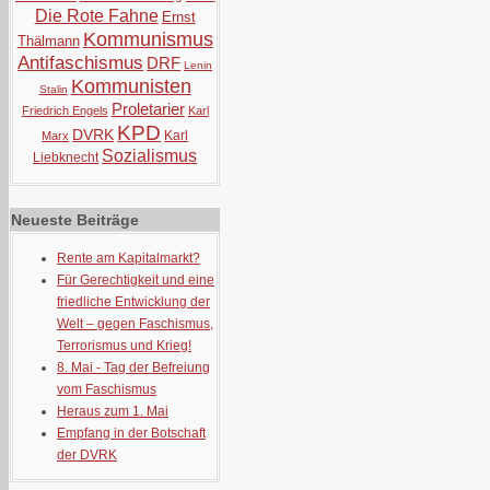
Die Rote Fahne
Ernst
Kommunismus
Thälmann
Antifaschismus
DRF
Lenin
Kommunisten
Stalin
Proletarier
Friedrich Engels
Karl
KPD
DVRK
Karl
Marx
Sozialismus
Liebknecht
Neueste Beiträge
Rente am Kapitalmarkt?
Für Gerechtigkeit und eine
friedliche Entwicklung der
Welt – gegen Faschismus,
Terrorismus und Krieg!
8. Mai - Tag der Befreiung
vom Faschismus
Heraus zum 1. Mai
Empfang in der Botschaft
der DVRK