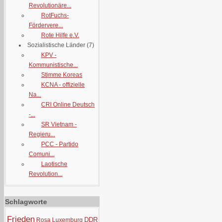
Revolutionäre...
RotFuchs-
Fördervere...
Rote Hilfe e.V.
Sozialistische Länder
(7)
KPV -
Kommunistische...
Stimme Koreas
KCNA - offizielle
Na...
CRI Online Deutsch
-...
SR Vietnam -
Regieru...
PCC - Partido
Comuni...
Laotische
Revolution...
Schlagworte
Frieden
DDR
Rosa Luxemburg