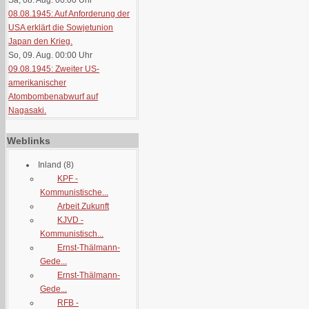
Sa, 08. Aug. 00:00
Uhr
08.08.1945: Auf Anforderung der
USA erklärt die Sowjetunion
Japan den Krieg.
So, 09. Aug. 00:00
Uhr
09.08.1945: Zweiter US-
amerikanischer
Atombombenabwurf auf
Nagasaki.
Weblinks
Inland
(8)
KPF -
Kommunistische...
Arbeit Zukunft
KJVD -
Kommunistisch...
Ernst-Thälmann-
Gede...
Ernst-Thälmann-
Gede...
RFB -