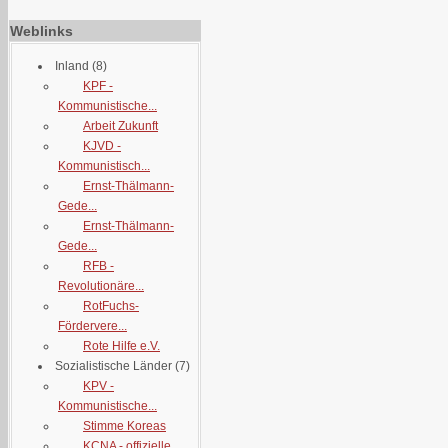
Weblinks
Inland
(8)
KPF -
Kommunistische...
Arbeit Zukunft
KJVD -
Kommunistisch...
Ernst-Thälmann-
Gede...
Ernst-Thälmann-
Gede...
RFB -
Revolutionäre...
RotFuchs-
Fördervere...
Rote Hilfe e.V.
Sozialistische Länder
(7)
KPV -
Kommunistische...
Stimme Koreas
KCNA - offizielle