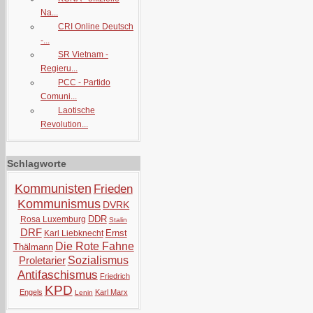
Na...
CRI Online Deutsch
-...
SR Vietnam -
Regieru...
PCC - Partido
Comuni...
Laotische
Revolution...
Schlagworte
Kommunisten
Frieden
Kommunismus
DVRK
DDR
Rosa Luxemburg
Stalin
DRF
Ernst
Karl Liebknecht
Die Rote Fahne
Thälmann
Proletarier
Sozialismus
Antifaschismus
Friedrich
KPD
Engels
Karl Marx
Lenin