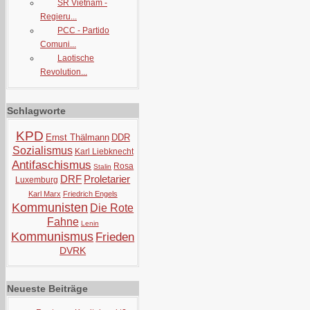
SR Vietnam -
Regieru...
PCC - Partido
Comuni...
Laotische
Revolution...
Schlagworte
KPD
Ernst Thälmann
DDR
Sozialismus
Karl Liebknecht
Antifaschismus
Rosa
Stalin
DRF
Proletarier
Luxemburg
Karl Marx
Friedrich Engels
Kommunisten
Die Rote
Fahne
Lenin
Kommunismus
Frieden
DVRK
Neueste Beiträge