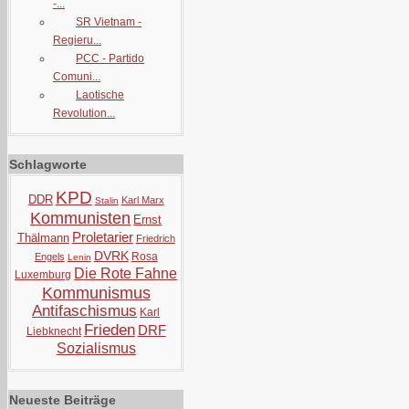
-...
SR Vietnam -
Regieru...
PCC - Partido
Comuni...
Laotische
Revolution...
Schlagworte
KPD
DDR
Karl Marx
Stalin
Kommunisten
Ernst
Proletarier
Thälmann
Friedrich
DVRK
Rosa
Engels
Lenin
Die Rote Fahne
Luxemburg
Kommunismus
Antifaschismus
Karl
Frieden
DRF
Liebknecht
Sozialismus
Neueste Beiträge