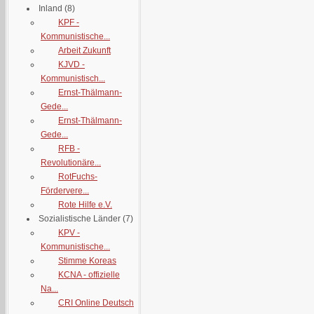
Inland
(8)
KPF -
Kommunistische...
Arbeit Zukunft
KJVD -
Kommunistisch...
Ernst-Thälmann-
Gede...
Ernst-Thälmann-
Gede...
RFB -
Revolutionäre...
RotFuchs-
Fördervere...
Rote Hilfe e.V.
Sozialistische Länder
(7)
KPV -
Kommunistische...
Stimme Koreas
KCNA - offizielle
Na...
CRI Online Deutsch