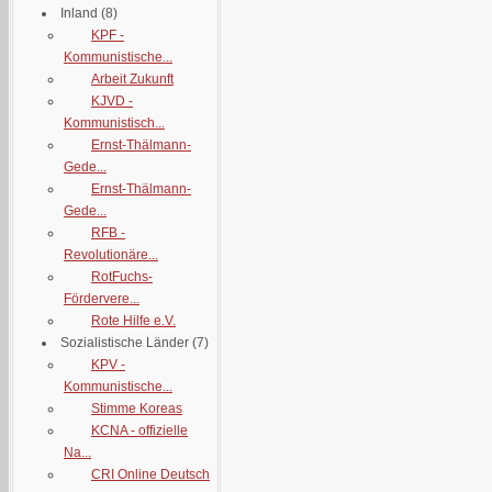
Inland
(8)
KPF -
Kommunistische...
Arbeit Zukunft
KJVD -
Kommunistisch...
Ernst-Thälmann-
Gede...
Ernst-Thälmann-
Gede...
RFB -
Revolutionäre...
RotFuchs-
Fördervere...
Rote Hilfe e.V.
Sozialistische Länder
(7)
KPV -
Kommunistische...
Stimme Koreas
KCNA - offizielle
Na...
CRI Online Deutsch