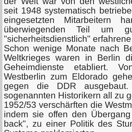
der Welt war von den westlic
seit 1948 systematisch betrieb
eingesetzten Mitarbeitern 
überwiegenden Teil um gu
"sicherheitsdienstlich" erfahrene
Schon wenige Monate nach Be
Weltkrieges waren in Berlin 
Geheimdienste etabliert. 
Westberlin zum Eldorado geheim
gegen die DDR ausgebaut.
sogenannten Historikern all zu g
1952/53 verschärften die Westm
indem sie offen den Übergang z
back", zu einer Politik des Stu