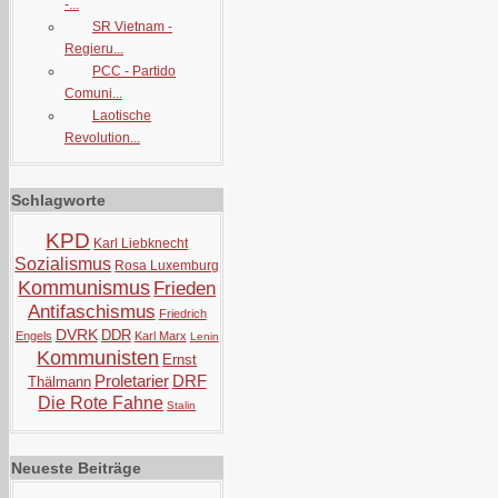
-...
SR Vietnam -
Regieru...
PCC - Partido
Comuni...
Laotische
Revolution...
Schlagworte
KPD
Karl Liebknecht
Sozialismus
Rosa Luxemburg
Kommunismus
Frieden
Antifaschismus
Friedrich
DVRK
DDR
Engels
Karl Marx
Lenin
Kommunisten
Ernst
Proletarier
DRF
Thälmann
Die Rote Fahne
Stalin
Neueste Beiträge