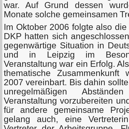
war. Auf Grund dessen wurde
Monate solche gemeinsamen Tre
Im Oktober 2006 folgte also di
DKP hatten sich angeschlosse
gegenwärtige Situation in Deut
und in Leipzig im Beson
Veranstaltung war ein Erfolg. Al
thematische Zusammenkunft 
2007 vereinbart. Bis dahin sollten
unregelmäßigen Abstände
Veranstaltung vorzubereiten un
für andere gemeinsame Proj
gelang auch, eine Vertreter
Vertreter der Arbeitsgruppe „F