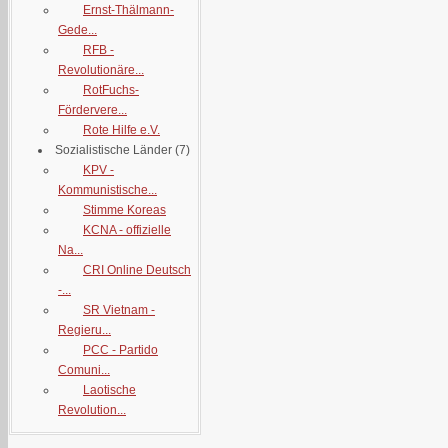
Ernst-Thälmann-
Gede...
RFB -
Revolutionäre...
RotFuchs-
Fördervere...
Rote Hilfe e.V.
Sozialistische Länder
(7)
KPV -
Kommunistische...
Stimme Koreas
KCNA - offizielle
Na...
CRI Online Deutsch
-...
SR Vietnam -
Regieru...
PCC - Partido
Comuni...
Laotische
Revolution...