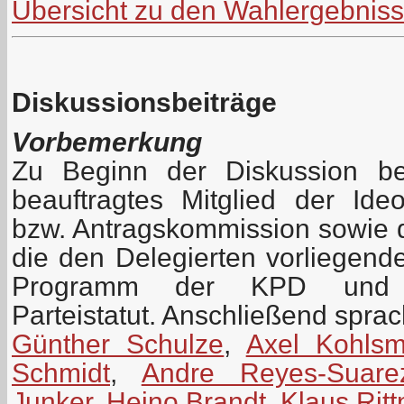
Übersicht zu den Wahlergebnis
Diskussionsbeiträge
Vorbemerkung
Zu Beginn der Diskussion be
beauftragtes Mitglied der Id
bzw. Antragskommission sowie 
die den Delegierten vorliegen
Programm der KPD und z
Parteistatut. Anschließend spra
Günther Schulze
,
Axel Kohls
Schmidt
,
Andre Reyes-Suare
Junker
,
Heino Brandt
,
Klaus Rit