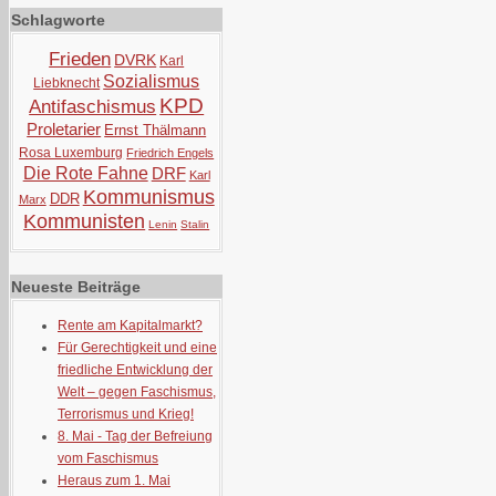
Schlagworte
Frieden
DVRK
Karl
Sozialismus
Liebknecht
KPD
Antifaschismus
Proletarier
Ernst Thälmann
Rosa Luxemburg
Friedrich Engels
Die Rote Fahne
DRF
Karl
Kommunismus
DDR
Marx
Kommunisten
Lenin
Stalin
Neueste Beiträge
Rente am Kapitalmarkt?
Für Gerechtigkeit und eine
friedliche Entwicklung der
Welt – gegen Faschismus,
Terrorismus und Krieg!
8. Mai - Tag der Befreiung
vom Faschismus
Heraus zum 1. Mai