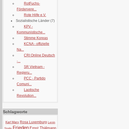
RotFuchs-
Fördervere...
Rote Hilfe e.V.
Sozialistische Länder
(7)
KPV -
Kommunistische...
Stimme Koreas
KCNA - offizielle
Na...
CRI Online Deutsch
-...
SR Vietnam -
Regieru...
PCC - Partido
Comuni...
Laotische
Revolution...
Schlagworte
Rosa Luxemburg
Karl Marx
Lenin
Frieden
Ernst Thälmann
Stalin