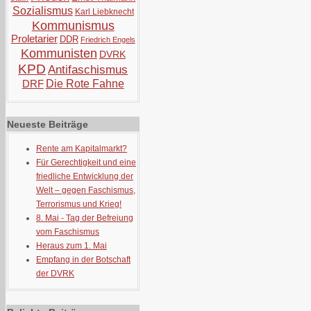
Sozialismus
Karl Liebknecht
Kommunismus
Proletarier
DDR
Friedrich Engels
Kommunisten
DVRK
KPD
Antifaschismus
DRF
Die Rote Fahne
Neueste Beiträge
Rente am Kapitalmarkt?
Für Gerechtigkeit und eine
friedliche Entwicklung der
Welt – gegen Faschismus,
Terrorismus und Krieg!
8. Mai - Tag der Befreiung
vom Faschismus
Heraus zum 1. Mai
Empfang in der Botschaft
der DVRK