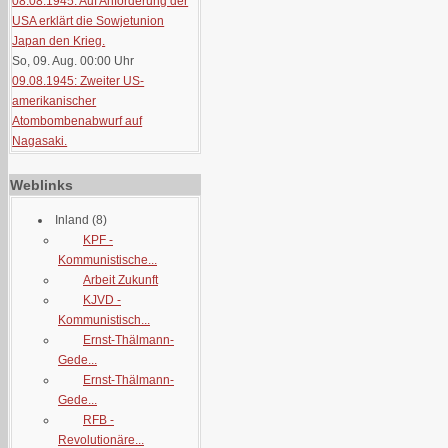
08.08.1945: Auf Anforderung der
USA erklärt die Sowjetunion
Japan den Krieg.
So, 09. Aug. 00:00
Uhr
09.08.1945: Zweiter US-
amerikanischer
Atombombenabwurf auf
Nagasaki.
Weblinks
Inland
(8)
KPF -
Kommunistische...
Arbeit Zukunft
KJVD -
Kommunistisch...
Ernst-Thälmann-
Gede...
Ernst-Thälmann-
Gede...
RFB -
Revolutionäre...