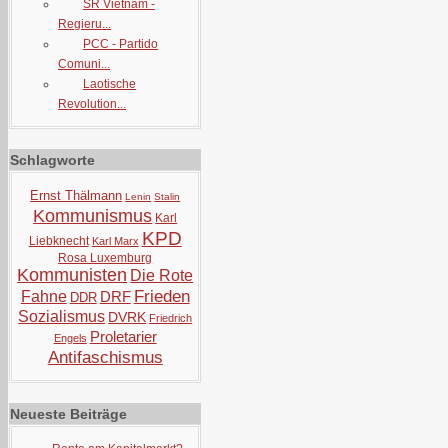
SR Vietnam -
Regieru...
PCC - Partido
Comuni...
Laotische
Revolution...
Schlagworte
Ernst Thälmann
Lenin
Stalin
Kommunismus
Karl
KPD
Liebknecht
Karl Marx
Rosa Luxemburg
Kommunisten
Die Rote
Frieden
Fahne
DRF
DDR
Sozialismus
DVRK
Friedrich
Proletarier
Engels
Antifaschismus
Neueste Beiträge