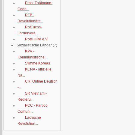
Ernst-Thälmann-
Gede...
RFB -
Revolutionäre...
RotFuchs-
Fördervere...
Rote Hilfe e.V.
Sozialistische Länder
(7)
KPV -
Kommunistische...
Stimme Koreas
KCNA - offizielle
Na...
CRI Online Deutsch
-...
SR Vietnam -
Regieru...
PCC - Partido
Comuni...
Laotische
Revolution...