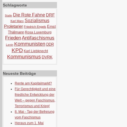
Schlagworte
Die Rote Fahne
DRF
Stalin
Sozialismus
Karl Marx
Proletarier
Ernst
Friedrich Engels
Thälmann
Rosa Luxemburg
Frieden
Antifaschismus
Kommunisten
DDR
Lenin
KPD
Karl Liebknecht
Kommunismus
DVRK
Neueste Beiträge
Rente am Kapitalmarkt?
Für Gerechtigkeit und eine
friedliche Entwicklung der
Welt – gegen Faschismus,
Terrorismus und Krieg!
8. Mai - Tag der Befreiung
vom Faschismus
Heraus zum 1. Mai