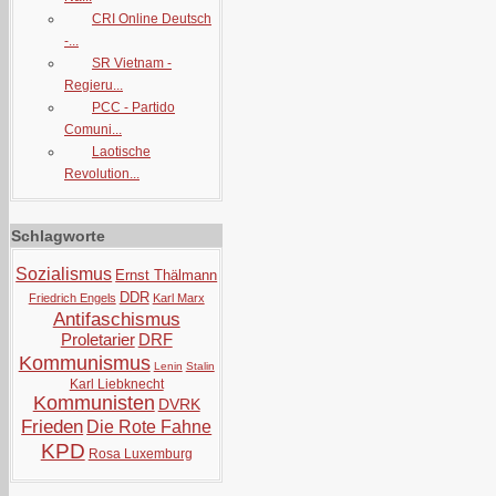
CRI Online Deutsch
-...
SR Vietnam -
Regieru...
PCC - Partido
Comuni...
Laotische
Revolution...
Schlagworte
Sozialismus
Ernst Thälmann
DDR
Friedrich Engels
Karl Marx
Antifaschismus
Proletarier
DRF
Kommunismus
Lenin
Stalin
Karl Liebknecht
Kommunisten
DVRK
Frieden
Die Rote Fahne
KPD
Rosa Luxemburg