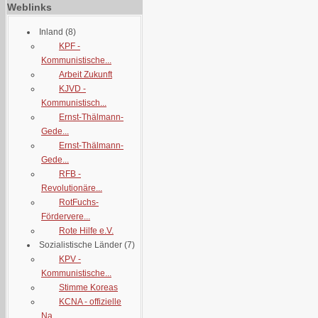
Weblinks
Inland
(8)
KPF -
Kommunistische...
Arbeit Zukunft
KJVD -
Kommunistisch...
Ernst-Thälmann-
Gede...
Ernst-Thälmann-
Gede...
RFB -
Revolutionäre...
RotFuchs-
Fördervere...
Rote Hilfe e.V.
Sozialistische Länder
(7)
KPV -
Kommunistische...
Stimme Koreas
KCNA - offizielle
Na...