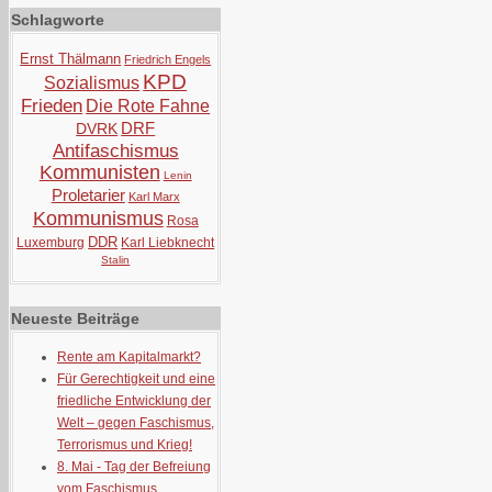
Schlagworte
Ernst Thälmann
Friedrich Engels
KPD
Sozialismus
Frieden
Die Rote Fahne
DRF
DVRK
Antifaschismus
Kommunisten
Lenin
Proletarier
Karl Marx
Kommunismus
Rosa
DDR
Luxemburg
Karl Liebknecht
Stalin
Neueste Beiträge
Rente am Kapitalmarkt?
Für Gerechtigkeit und eine
friedliche Entwicklung der
Welt – gegen Faschismus,
Terrorismus und Krieg!
8. Mai - Tag der Befreiung
vom Faschismus