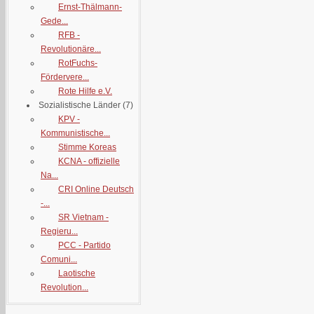
Ernst-Thälmann-
Gede...
RFB -
Revolutionäre...
RotFuchs-
Fördervere...
Rote Hilfe e.V.
Sozialistische Länder
(7)
KPV -
Kommunistische...
Stimme Koreas
KCNA - offizielle
Na...
CRI Online Deutsch
-...
SR Vietnam -
Regieru...
PCC - Partido
Comuni...
Laotische
Revolution...