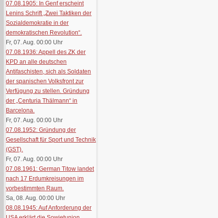
07.08.1905: In Genf erscheint
Lenins Schrift „Zwei Taktiken der
Sozialdemokratie in der
demokratischen Revolution“.
Fr, 07. Aug. 00:00
Uhr
07.08.1936: Appell des ZK der
KPD an alle deutschen
Antifaschisten, sich als Soldaten
der spanischen Volksfront zur
Verfügung zu stellen. Gründung
der „Centuria Thälmann“ in
Barcelona.
Fr, 07. Aug. 00:00
Uhr
07.08.1952: Gründung der
Gesellschaft für Sport und Technik
(GST).
Fr, 07. Aug. 00:00
Uhr
07.08.1961: German Titow landet
nach 17 Erdumkreisungen im
vorbestimmten Raum.
Sa, 08. Aug. 00:00
Uhr
08.08.1945: Auf Anforderung der
USA erklärt die Sowjetunion