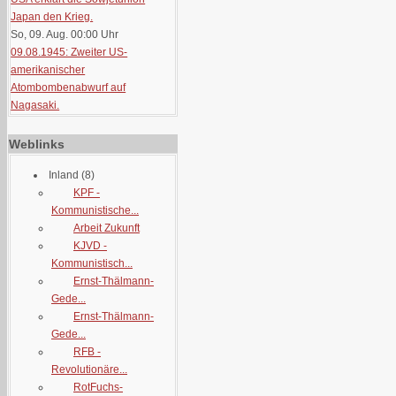
Japan den Krieg.
So, 09. Aug. 00:00
Uhr
09.08.1945: Zweiter US-
amerikanischer
Atombombenabwurf auf
Nagasaki.
Weblinks
Inland
(8)
KPF -
Kommunistische...
Arbeit Zukunft
KJVD -
Kommunistisch...
Ernst-Thälmann-
Gede...
Ernst-Thälmann-
Gede...
RFB -
Revolutionäre...
RotFuchs-