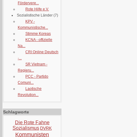
Fördervere...
Rote Hilfe e.V.
Sozialistische Länder
(7)
KPV -
Kommunistische...
Stimme Koreas
KCNA - offizielle
Na...
CRI Online Deutsch
-...
SR Vietnam -
Regieru...
PCC - Partido
Comuni...
Laotische
Revolution...
Schlagworte
Die Rote Fahne
Sozialismus
DVRK
Kommunisten