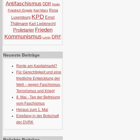
Antifaschismus
DDR
Stalin
Rosa
Friedrich Engels
Karl Marx
KPD
Ernst
Luxemburg
Thälmann
Karl Liebknecht
Frieden
Proletarier
Kommunismus
DRF
Lenin
Neueste Beiträge
Rente am Kapitalmarkt?
Für Gerechtigkeit und eine
friedliche Entwicklung der
Welt – gegen Faschismus,
Terrorismus und Krieg!
8. Mai - Tag der Befreiung
vom Faschismus
Heraus zum 1. Mai
Empfang in der Botschaft
der DVRK
Beliebte Beiträge