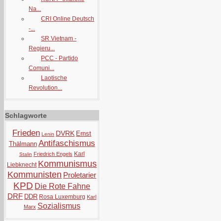
Na...
CRI Online Deutsch
-...
SR Vietnam -
Regieru...
PCC - Partido
Comuni...
Laotische
Revolution...
Schlagworte
Frieden
DVRK
Ernst
Lenin
Antifaschismus
Thälmann
Karl
Friedrich Engels
Stalin
Kommunismus
Liebknecht
Kommunisten
Proletarier
KPD
Die Rote Fahne
DRF
DDR
Rosa Luxemburg
Karl
Sozialismus
Marx