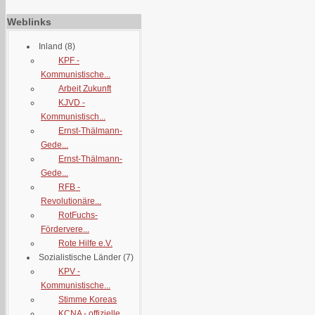
Weblinks
Inland
(8)
KPF -
Kommunistische...
Arbeit Zukunft
KJVD -
Kommunistisch...
Ernst-Thälmann-
Gede...
Ernst-Thälmann-
Gede...
RFB -
Revolutionäre...
RotFuchs-
Fördervere...
Rote Hilfe e.V.
Sozialistische Länder
(7)
KPV -
Kommunistische...
Stimme Koreas
KCNA - offizielle