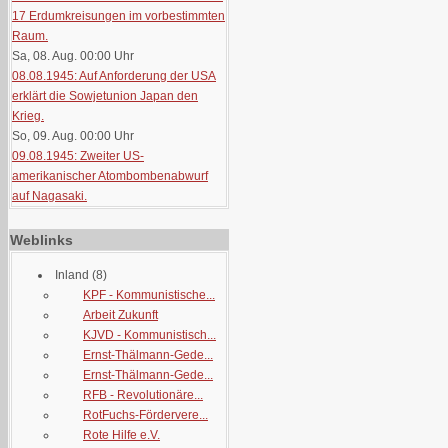
17 Erdumkreisungen im vorbestimmten
Raum.
Sa, 08. Aug. 00:00
Uhr
08.08.1945: Auf Anforderung der USA
erklärt die Sowjetunion Japan den
Krieg.
So, 09. Aug. 00:00
Uhr
09.08.1945: Zweiter US-
amerikanischer Atombombenabwurf
auf Nagasaki.
Weblinks
Inland
(8)
KPF - Kommunistische...
Arbeit Zukunft
KJVD - Kommunistisch...
Ernst-Thälmann-Gede...
Ernst-Thälmann-Gede...
RFB - Revolutionäre...
RotFuchs-Fördervere...
Rote Hilfe e.V.