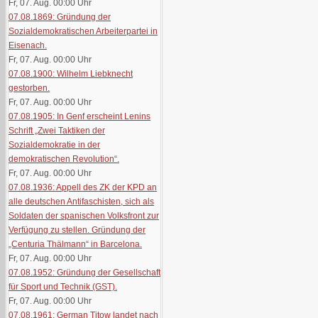
Fr, 07. Aug. 00:00
Uhr
07.08.1869: Gründung der
Sozialdemokratischen Arbeiterpartei in
Eisenach.
Fr, 07. Aug. 00:00
Uhr
07.08.1900: Wilhelm Liebknecht
gestorben.
Fr, 07. Aug. 00:00
Uhr
07.08.1905: In Genf erscheint Lenins
Schrift „Zwei Taktiken der
Sozialdemokratie in der
demokratischen Revolution“.
Fr, 07. Aug. 00:00
Uhr
07.08.1936: Appell des ZK der KPD an
alle deutschen Antifaschisten, sich als
Soldaten der spanischen Volksfront zur
Verfügung zu stellen. Gründung der
„Centuria Thälmann“ in Barcelona.
Fr, 07. Aug. 00:00
Uhr
07.08.1952: Gründung der Gesellschaft
für Sport und Technik (GST).
Fr, 07. Aug. 00:00
Uhr
07.08.1961: German Titow landet nach