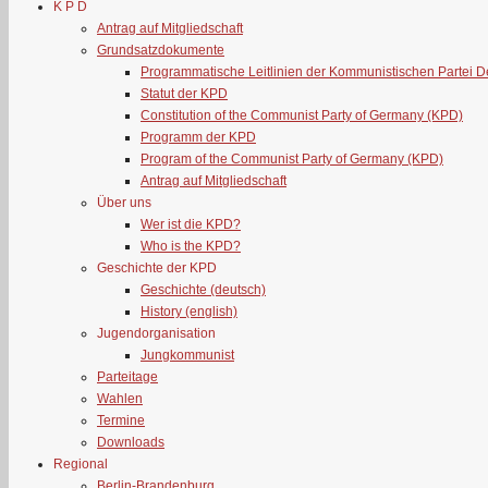
K P D
Antrag auf Mitgliedschaft
Grundsatzdokumente
Programmatische Leitlinien der Kommunistischen Partei 
Statut der KPD
Constitution of the Communist Party of Germany (KPD)
Programm der KPD
Program of the Communist Party of Germany (KPD)
Antrag auf Mitgliedschaft
Über uns
Wer ist die KPD?
Who is the KPD?
Geschichte der KPD
Geschichte (deutsch)
History (english)
Jugendorganisation
Jungkommunist
Parteitage
Wahlen
Termine
Downloads
Regional
Berlin-Brandenburg