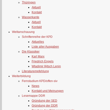
Thüringen
Aktuell
Kontakt
Wasserkante
Aktuell
Kontakt
Weltanschauung
Schriftenreihe der KPD
Aktuelles
Liste aller Ausgaben
Die Klassiker
Karl Marx
Friedrich Engels
Wladimir Iljitsch Lenin
Literaturempfehlung
Weiterbildung
Fernstudium KPD/offen-siv
News
Kontakt und Meinungen
Lesemappe DDR
Gründung der SED
Gründung der DDR