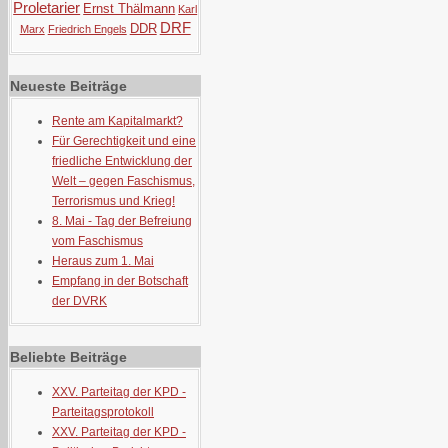
Proletarier
Ernst Thälmann
Karl
DRF
DDR
Marx
Friedrich Engels
Neueste Beiträge
Rente am Kapitalmarkt?
Für Gerechtigkeit und eine
friedliche Entwicklung der
Welt – gegen Faschismus,
Terrorismus und Krieg!
8. Mai - Tag der Befreiung
vom Faschismus
Heraus zum 1. Mai
Empfang in der Botschaft
der DVRK
Beliebte Beiträge
XXV. Parteitag der KPD -
Parteitagsprotokoll
XXV. Parteitag der KPD -