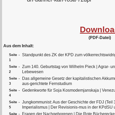
Downloa
(PDF-Datei)
Aus dem Inhalt:
-
Standpunkt des ZK der KPD zum völkerrechtswidri
Seite
1
-
Zum 140. Geburtstag von Wilhelm Pieck | Agrar- un
Seite
Lebewesen
2
-
Das allgemeine Gesetz der kapitalistischen Akkumul
Seite
aus-gerichtete Fernstudium
3
-
Gedenkworte für Soja Kosmodemjanskaja | Venezue
Seite
4
-
Jungkommunist: Aus der Geschichte der FDJ (Teil
Seite
Imperialismus | Der Revisionis-mus in der KPdSU 
5
-
Fragen der Nachgeborenen | Die Rote Bücherecke 
Seite