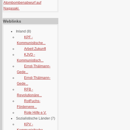
Atombombenabwurf auf
Nagasaki.
Weblinks
Inland
(8)
KPF -
Kommunistische...
Arbeit Zukunft
KJVD -
Kommunistisch...
Ernst-Thälmann-
Gede...
Ernst-Thälmann-
Gede...
RFB -
Revolutionäre...
RotFuchs-
Fördervere...
Rote Hilfe e.V.
Sozialistische Länder
(7)
KPV -