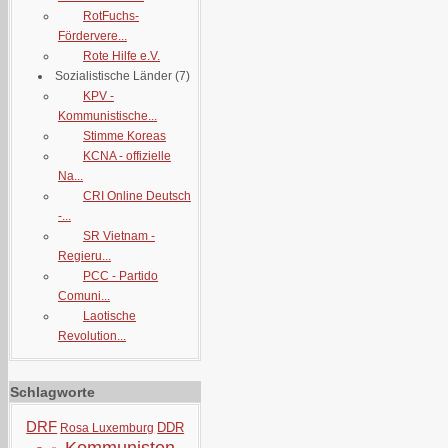
RotFuchs-
Fördervere...
Rote Hilfe e.V.
Sozialistische Länder
(7)
KPV -
Kommunistische...
Stimme Koreas
KCNA - offizielle
Na...
CRI Online Deutsch
-...
SR Vietnam -
Regieru...
PCC - Partido
Comuni...
Laotische
Revolution...
Schlagworte
DRF
DDR
Rosa Luxemburg