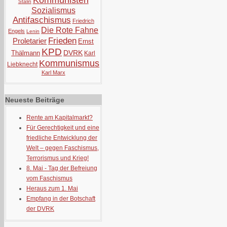
Kommunisten
Stalin
Sozialismus
Antifaschismus
Friedrich
Die Rote Fahne
Engels
Lenin
Frieden
Proletarier
Ernst
KPD
DVRK
Thälmann
Karl
Kommunismus
Liebknecht
Karl Marx
Neueste Beiträge
Rente am Kapitalmarkt?
Für Gerechtigkeit und eine
friedliche Entwicklung der
Welt – gegen Faschismus,
Terrorismus und Krieg!
8. Mai - Tag der Befreiung
vom Faschismus
Heraus zum 1. Mai
Empfang in der Botschaft
der DVRK