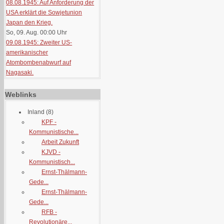
08.08.1945: Auf Anforderung der
USA erklärt die Sowjetunion
Japan den Krieg.
So, 09. Aug. 00:00
Uhr
09.08.1945: Zweiter US-
amerikanischer
Atombombenabwurf auf
Nagasaki.
Weblinks
Inland
(8)
KPF -
Kommunistische...
Arbeit Zukunft
KJVD -
Kommunistisch...
Ernst-Thälmann-
Gede...
Ernst-Thälmann-
Gede...
RFB -
Revolutionäre...