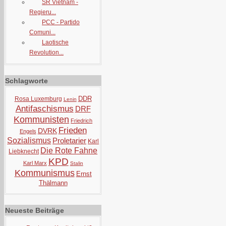
SR Vietnam -
Regieru...
PCC - Partido
Comuni...
Laotische
Revolution...
Schlagworte
DDR
Rosa Luxemburg
Lenin
Antifaschismus
DRF
Kommunisten
Friedrich
Frieden
DVRK
Engels
Sozialismus
Proletarier
Karl
Die Rote Fahne
Liebknecht
KPD
Karl Marx
Stalin
Kommunismus
Ernst
Thälmann
Neueste Beiträge