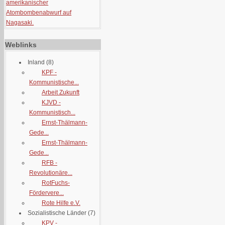
amerikanischer
Atombombenabwurf auf
Nagasaki.
Weblinks
Inland
(8)
KPF -
Kommunistische...
Arbeit Zukunft
KJVD -
Kommunistisch...
Ernst-Thälmann-
Gede...
Ernst-Thälmann-
Gede...
RFB -
Revolutionäre...
RotFuchs-
Fördervere...
Rote Hilfe e.V.
Sozialistische Länder
(7)
KPV -