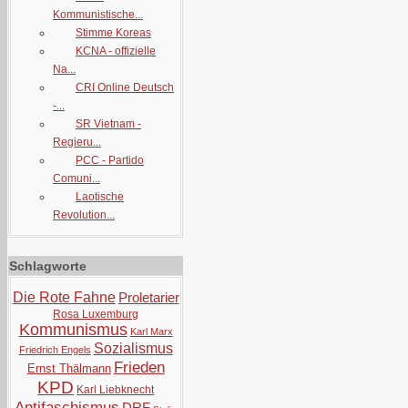
Kommunistische...
Stimme Koreas
KCNA - offizielle
Na...
CRI Online Deutsch
-...
SR Vietnam -
Regieru...
PCC - Partido
Comuni...
Laotische
Revolution...
Schlagworte
Die Rote Fahne
Proletarier
Rosa Luxemburg
Kommunismus
Karl Marx
Sozialismus
Friedrich Engels
Frieden
Ernst Thälmann
KPD
Karl Liebknecht
Antifaschismus
DRF