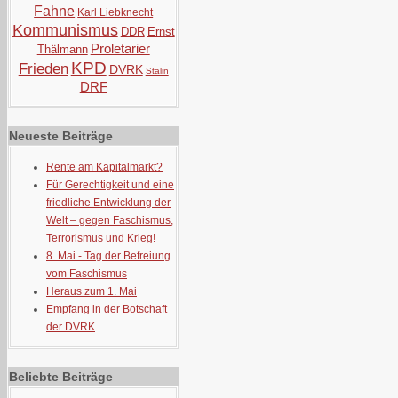
Fahne
Karl Liebknecht
Kommunismus
DDR
Ernst
Proletarier
Thälmann
KPD
Frieden
DVRK
Stalin
DRF
Neueste Beiträge
Rente am Kapitalmarkt?
Für Gerechtigkeit und eine
friedliche Entwicklung der
Welt – gegen Faschismus,
Terrorismus und Krieg!
8. Mai - Tag der Befreiung
vom Faschismus
Heraus zum 1. Mai
Empfang in der Botschaft
der DVRK
Beliebte Beiträge