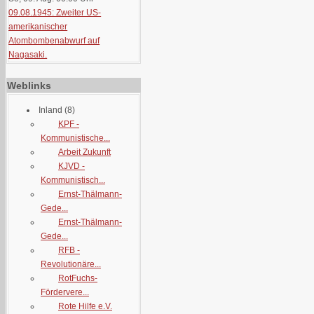
09.08.1945: Zweiter US-
amerikanischer
Atombombenabwurf auf
Nagasaki.
Weblinks
Inland
(8)
KPF -
Kommunistische...
Arbeit Zukunft
KJVD -
Kommunistisch...
Ernst-Thälmann-
Gede...
Ernst-Thälmann-
Gede...
RFB -
Revolutionäre...
RotFuchs-
Fördervere...
Rote Hilfe e.V.