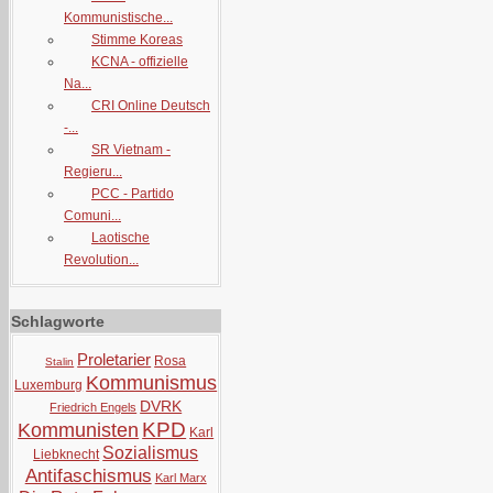
Kommunistische...
Stimme Koreas
KCNA - offizielle
Na...
CRI Online Deutsch
-...
SR Vietnam -
Regieru...
PCC - Partido
Comuni...
Laotische
Revolution...
Schlagworte
Proletarier
Rosa
Stalin
Kommunismus
Luxemburg
DVRK
Friedrich Engels
KPD
Kommunisten
Karl
Sozialismus
Liebknecht
Antifaschismus
Karl Marx