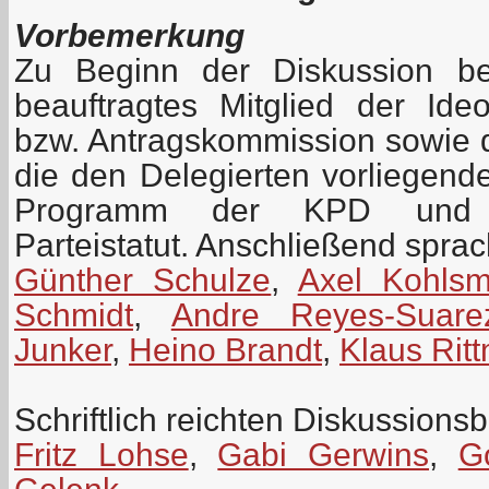
Vorbemerkung
Zu Beginn der Diskussion be
beauftragtes Mitglied der Id
bzw. Antragskommission sowie 
die den Delegierten vorliegen
Programm der KPD und z
Parteistatut. Anschließend spra
Günther Schulze
,
Axel Kohls
Schmidt
,
Andre Reyes-Suare
Junker
,
Heino Brandt
,
Klaus Rit
Schriftlich reichten Diskussionsb
Fritz Lohse
,
Gabi Gerwins
,
G