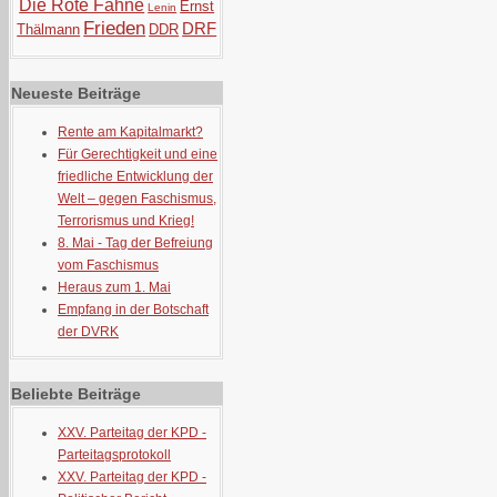
Die Rote Fahne
Ernst
Lenin
Frieden
DRF
Thälmann
DDR
Neueste Beiträge
Rente am Kapitalmarkt?
Für Gerechtigkeit und eine
friedliche Entwicklung der
Welt – gegen Faschismus,
Terrorismus und Krieg!
8. Mai - Tag der Befreiung
vom Faschismus
Heraus zum 1. Mai
Empfang in der Botschaft
der DVRK
Beliebte Beiträge
XXV. Parteitag der KPD -
Parteitagsprotokoll
XXV. Parteitag der KPD -