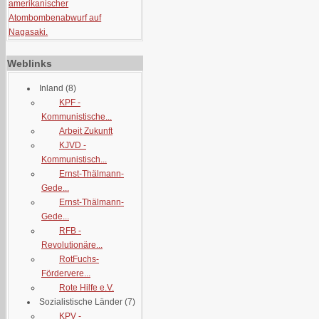
amerikanischer
Atombombenabwurf auf
Nagasaki.
Weblinks
Inland
(8)
KPF -
Kommunistische...
Arbeit Zukunft
KJVD -
Kommunistisch...
Ernst-Thälmann-
Gede...
Ernst-Thälmann-
Gede...
RFB -
Revolutionäre...
RotFuchs-
Fördervere...
Rote Hilfe e.V.
Sozialistische Länder
(7)
KPV -