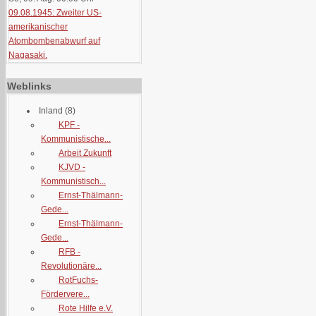
09.08.1945: Zweiter US-
amerikanischer
Atombombenabwurf auf
Nagasaki.
Weblinks
Inland
(8)
KPF -
Kommunistische...
Arbeit Zukunft
KJVD -
Kommunistisch...
Ernst-Thälmann-
Gede...
Ernst-Thälmann-
Gede...
RFB -
Revolutionäre...
RotFuchs-
Fördervere...
Rote Hilfe e.V.