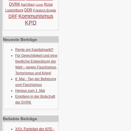
DVRK
Rosa
Karl Marx
Lenin
DDR
Luxemburg
Friedrich Engels
Kommunismus
DRF
KPD
Neueste Beiträge
Rente am Kapitalmarkt?
Für Gerechtigkeit und eine
friedliche Entwicklung der
Welt – gegen Faschismus,
Terrorismus und Krieg!
8. Mai - Tag der Befreiung
vom Faschismus
Heraus zum 1. Mai
Empfang in der Botschaft
der DVRK
Beliebte Beiträge
XXV. Parteitag der KPD -