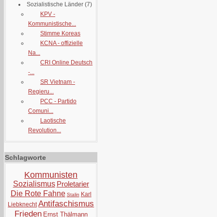
Sozialistische Länder
(7)
KPV -
Kommunistische...
Stimme Koreas
KCNA - offizielle
Na...
CRI Online Deutsch
-...
SR Vietnam -
Regieru...
PCC - Partido
Comuni...
Laotische
Revolution...
Schlagworte
Kommunisten
Sozialismus
Proletarier
Die Rote Fahne
Karl
Stalin
Antifaschismus
Liebknecht
Frieden
Ernst Thälmann