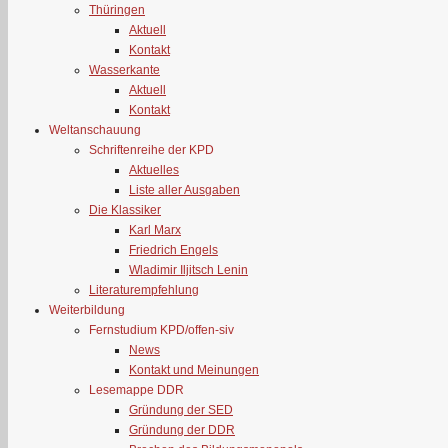
Thüringen
Aktuell
Kontakt
Wasserkante
Aktuell
Kontakt
Weltanschauung
Schriftenreihe der KPD
Aktuelles
Liste aller Ausgaben
Die Klassiker
Karl Marx
Friedrich Engels
Wladimir Iljitsch Lenin
Literaturempfehlung
Weiterbildung
Fernstudium KPD/offen-siv
News
Kontakt und Meinungen
Lesemappe DDR
Gründung der SED
Gründung der DDR