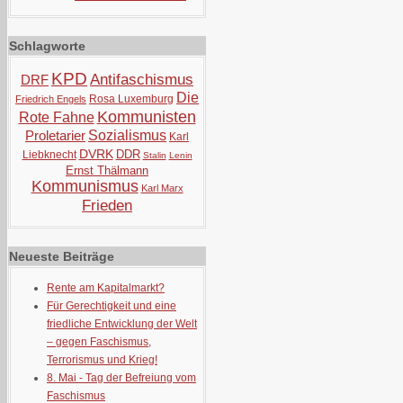
Schlagworte
KPD
Antifaschismus
DRF
Die
Rosa Luxemburg
Friedrich Engels
Kommunisten
Rote Fahne
Proletarier
Sozialismus
Karl
DVRK
DDR
Liebknecht
Stalin
Lenin
Ernst Thälmann
Kommunismus
Karl Marx
Frieden
Neueste Beiträge
Rente am Kapitalmarkt?
Für Gerechtigkeit und eine
friedliche Entwicklung der Welt
– gegen Faschismus,
Terrorismus und Krieg!
8. Mai - Tag der Befreiung vom
Faschismus