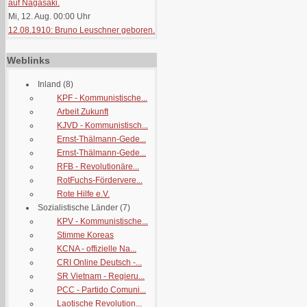
auf Nagasaki.
Mi, 12. Aug. 00:00
Uhr
12.08.1910: Bruno Leuschner geboren.
Weblinks
Inland
(8)
KPF - Kommunistische...
Arbeit Zukunft
KJVD - Kommunistisch...
Ernst-Thälmann-Gede...
Ernst-Thälmann-Gede...
RFB - Revolutionäre...
RotFuchs-Fördervere...
Rote Hilfe e.V.
Sozialistische Länder
(7)
KPV - Kommunistische...
Stimme Koreas
KCNA - offizielle Na...
CRI Online Deutsch -...
SR Vietnam - Regieru...
PCC - Partido Comuni...
Laotische Revolution...