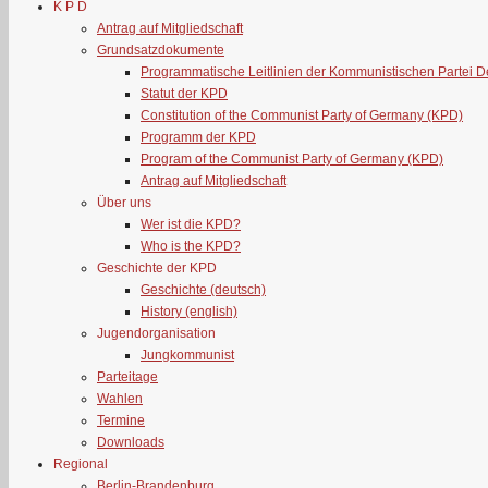
K P D
Antrag auf Mitgliedschaft
Grundsatzdokumente
Programmatische Leitlinien der Kommunistischen Partei 
Statut der KPD
Constitution of the Communist Party of Germany (KPD)
Programm der KPD
Program of the Communist Party of Germany (KPD)
Antrag auf Mitgliedschaft
Über uns
Wer ist die KPD?
Who is the KPD?
Geschichte der KPD
Geschichte (deutsch)
History (english)
Jugendorganisation
Jungkommunist
Parteitage
Wahlen
Termine
Downloads
Regional
Berlin-Brandenburg