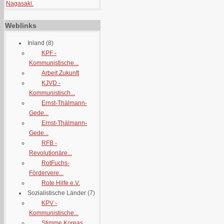
Nagasaki.
Weblinks
Inland
(8)
KPF -
Kommunistische...
Arbeit Zukunft
KJVD -
Kommunistisch...
Ernst-Thälmann-
Gede...
Ernst-Thälmann-
Gede...
RFB -
Revolutionäre...
RotFuchs-
Fördervere...
Rote Hilfe e.V.
Sozialistische Länder
(7)
KPV -
Kommunistische...
Stimme Koreas