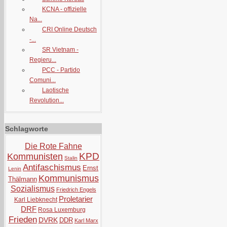
KCNA - offizielle
Na...
CRI Online Deutsch
-...
SR Vietnam -
Regieru...
PCC - Partido
Comuni...
Laotische
Revolution...
Schlagworte
Die Rote Fahne
KPD
Kommunisten
Stalin
Antifaschismus
Ernst
Lenin
Kommunismus
Thälmann
Sozialismus
Friedrich Engels
Proletarier
Karl Liebknecht
DRF
Rosa Luxemburg
Frieden
DVRK
DDR
Karl Marx