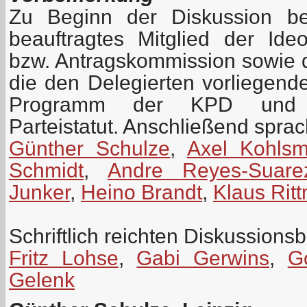
Zu Beginn der Diskussion be
beauftragtes Mitglied der Id
bzw. Antragskommission sowie 
die den Delegierten vorliegen
Programm der KPD und z
Parteistatut. Anschließend spra
Günther Schulze
,
Axel Kohls
Schmidt
,
Andre Reyes-Suare
Junker
,
Heino Brandt
,
Klaus Rit
Schriftlich reichten Diskussionsb
Fritz Lohse
,
Gabi Gerwins
,
G
Gelenk