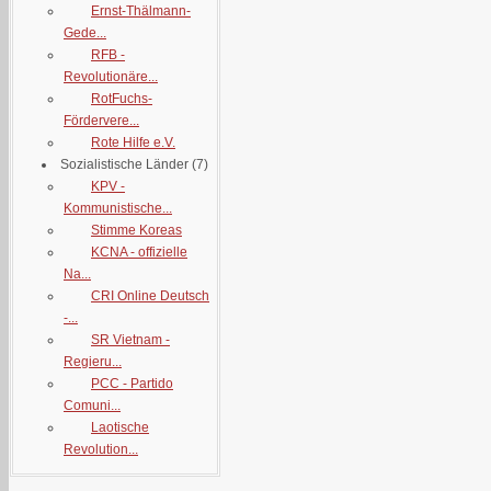
Ernst-Thälmann-
Gede...
RFB -
Revolutionäre...
RotFuchs-
Fördervere...
Rote Hilfe e.V.
Sozialistische Länder
(7)
KPV -
Kommunistische...
Stimme Koreas
KCNA - offizielle
Na...
CRI Online Deutsch
-...
SR Vietnam -
Regieru...
PCC - Partido
Comuni...
Laotische
Revolution...