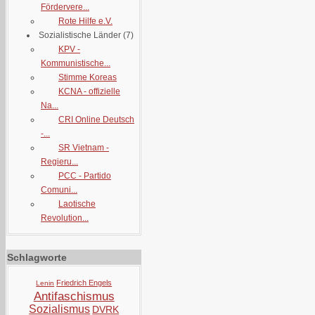
Fördervere...
Rote Hilfe e.V.
Sozialistische Länder
(7)
KPV -
Kommunistische...
Stimme Koreas
KCNA - offizielle
Na...
CRI Online Deutsch
-...
SR Vietnam -
Regieru...
PCC - Partido
Comuni...
Laotische
Revolution...
Schlagworte
Friedrich Engels
Lenin
Antifaschismus
Sozialismus
DVRK