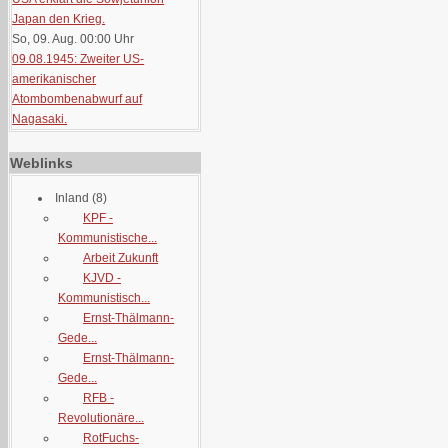
Japan den Krieg.
So, 09. Aug. 00:00
Uhr
09.08.1945: Zweiter US-
amerikanischer
Atombombenabwurf auf
Nagasaki.
Weblinks
Inland
(8)
KPF -
Kommunistische...
Arbeit Zukunft
KJVD -
Kommunistisch...
Ernst-Thälmann-
Gede...
Ernst-Thälmann-
Gede...
RFB -
Revolutionäre...
RotFuchs-