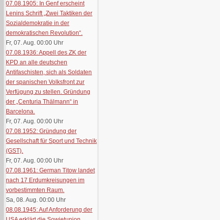
07.08.1905: In Genf erscheint
Lenins Schrift „Zwei Taktiken der
Sozialdemokratie in der
demokratischen Revolution“.
Fr, 07. Aug. 00:00
Uhr
07.08.1936: Appell des ZK der
KPD an alle deutschen
Antifaschisten, sich als Soldaten
der spanischen Volksfront zur
Verfügung zu stellen. Gründung
der „Centuria Thälmann“ in
Barcelona.
Fr, 07. Aug. 00:00
Uhr
07.08.1952: Gründung der
Gesellschaft für Sport und Technik
(GST).
Fr, 07. Aug. 00:00
Uhr
07.08.1961: German Titow landet
nach 17 Erdumkreisungen im
vorbestimmten Raum.
Sa, 08. Aug. 00:00
Uhr
08.08.1945: Auf Anforderung der
USA erklärt die Sowjetunion