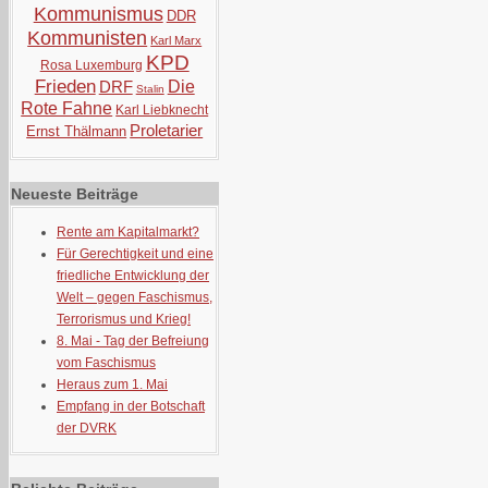
Kommunismus
DDR
Kommunisten
Karl Marx
KPD
Rosa Luxemburg
Frieden
DRF
Die
Stalin
Rote Fahne
Karl Liebknecht
Proletarier
Ernst Thälmann
Neueste Beiträge
Rente am Kapitalmarkt?
Für Gerechtigkeit und eine
friedliche Entwicklung der
Welt – gegen Faschismus,
Terrorismus und Krieg!
8. Mai - Tag der Befreiung
vom Faschismus
Heraus zum 1. Mai
Empfang in der Botschaft
der DVRK