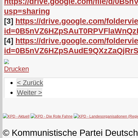
https://drive.google.com/file/d/0
usp=sharing
[3]
https://drive.google.com/foldervi
id=0B5nVZ6HZpSAuT0RPVFlaWnQz
[4]
https://drive.google.com/foldervi
id=0B5nVZ6HZpSAudE9QXzZaQjRrS
< Zurück
Weiter >
© Kommunistische Partei Deutsch