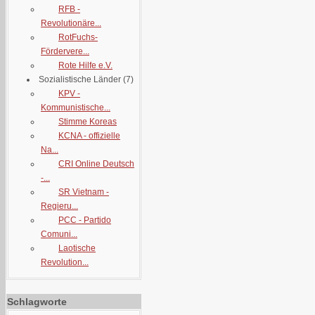
RFB -
Revolutionäre...
RotFuchs-
Fördervere...
Rote Hilfe e.V.
Sozialistische Länder
(7)
KPV -
Kommunistische...
Stimme Koreas
KCNA - offizielle
Na...
CRI Online Deutsch
-...
SR Vietnam -
Regieru...
PCC - Partido
Comuni...
Laotische
Revolution...
Schlagworte