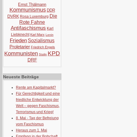
Ernst Thälmann
Kommunismus
DDR
Die
DVRK
Rosa Luxemburg
Rote Fahne
Antifaschismus
Karl
Liebknecht
Karl Marx
Lenin
Frieden
Sozialismus
Proletarier
Friedrich Engels
KPD
Kommunisten
Stalin
DRF
Neueste Beiträge
Rente am Kapitalmarkt?
Für Gerechtigkeit und eine
friedliche Entwicklung der
Welt – gegen Faschismus,
Terrorismus und Krieg!
8. Mai - Tag der Befreiung
vom Faschismus
Heraus zum 1. Mai
Empfang in der Botschaft