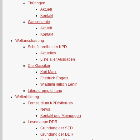
Thüringen
Aktuell
Kontakt
Wasserkante
Aktuell
Kontakt
Weltanschauung
Schriftenreihe der KPD
Aktuelles
Liste aller Ausgaben
Die Klassiker
Karl Marx
Friedrich Engels
Wladimir Iljitsch Lenin
Literaturempfehlung
Weiterbildung
Fernstudium KPD/offen-siv
News
Kontakt und Meinungen
Lesemappe DDR
Gründung der SED
Gründung der DDR