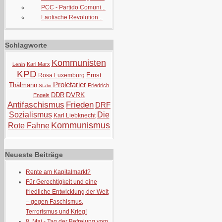
PCC - Partido Comuni...
Laotische Revolution...
Schlagworte
Kommunisten
Karl Marx
Lenin
KPD
Ernst
Rosa Luxemburg
Proletarier
Thälmann
Friedrich
Stalin
DVRK
DDR
Engels
Antifaschismus
Frieden
DRF
Sozialismus
Die
Karl Liebknecht
Kommunismus
Rote Fahne
Neueste Beiträge
Rente am Kapitalmarkt?
Für Gerechtigkeit und eine
friedliche Entwicklung der Welt
– gegen Faschismus,
Terrorismus und Krieg!
8. Mai - Tag der Befreiung vom