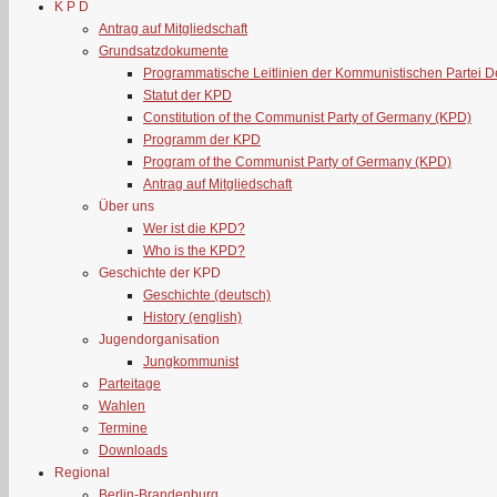
K P D
Antrag auf Mitgliedschaft
Grundsatzdokumente
Programmatische Leitlinien der Kommunistischen Partei 
Statut der KPD
Constitution of the Communist Party of Germany (KPD)
Programm der KPD
Program of the Communist Party of Germany (KPD)
Antrag auf Mitgliedschaft
Über uns
Wer ist die KPD?
Who is the KPD?
Geschichte der KPD
Geschichte (deutsch)
History (english)
Jugendorganisation
Jungkommunist
Parteitage
Wahlen
Termine
Downloads
Regional
Berlin-Brandenburg