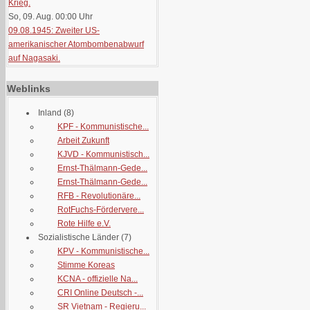
Krieg.
So, 09. Aug. 00:00
Uhr
09.08.1945: Zweiter US-
amerikanischer Atombombenabwurf
auf Nagasaki.
Weblinks
Inland
(8)
KPF - Kommunistische...
Arbeit Zukunft
KJVD - Kommunistisch...
Ernst-Thälmann-Gede...
Ernst-Thälmann-Gede...
RFB - Revolutionäre...
RotFuchs-Fördervere...
Rote Hilfe e.V.
Sozialistische Länder
(7)
KPV - Kommunistische...
Stimme Koreas
KCNA - offizielle Na...
CRI Online Deutsch -...
SR Vietnam - Regieru...