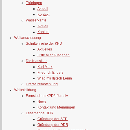
Thüringen
Aktuell
Kontakt
Wasserkante
Aktuell
Kontakt
Weltanschauung
Schriftenreihe der KPD
Aktuelles
Liste aller Ausgaben
Die Klassiker
Karl Marx
Friedrich Engels
Wladimir Iljitsch Lenin
Literaturempfehlung
Weiterbildung
Fernstudium KPD/offen-siv
News
Kontakt und Meinungen
Lesemappe DDR
Gründung der SED
Gründung der DDR