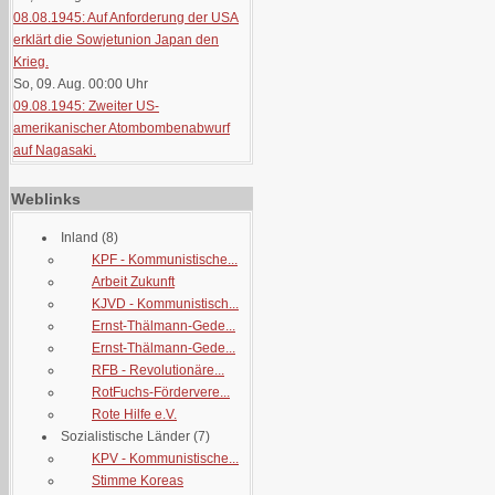
08.08.1945: Auf Anforderung der USA
erklärt die Sowjetunion Japan den
Krieg.
So, 09. Aug. 00:00
Uhr
09.08.1945: Zweiter US-
amerikanischer Atombombenabwurf
auf Nagasaki.
Weblinks
Inland
(8)
KPF - Kommunistische...
Arbeit Zukunft
KJVD - Kommunistisch...
Ernst-Thälmann-Gede...
Ernst-Thälmann-Gede...
RFB - Revolutionäre...
RotFuchs-Fördervere...
Rote Hilfe e.V.
Sozialistische Länder
(7)
KPV - Kommunistische...
Stimme Koreas