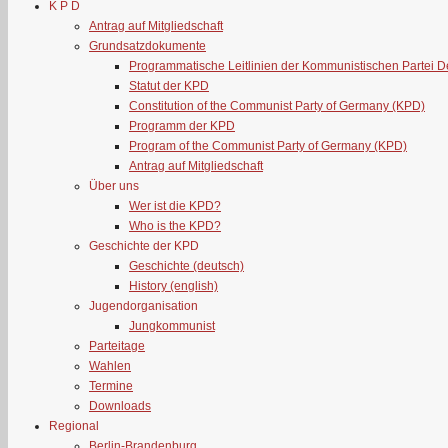
K P D
Antrag auf Mitgliedschaft
Grundsatzdokumente
Programmatische Leitlinien der Kommunistischen Partei 
Statut der KPD
Constitution of the Communist Party of Germany (KPD)
Programm der KPD
Program of the Communist Party of Germany (KPD)
Antrag auf Mitgliedschaft
Über uns
Wer ist die KPD?
Who is the KPD?
Geschichte der KPD
Geschichte (deutsch)
History (english)
Jugendorganisation
Jungkommunist
Parteitage
Wahlen
Termine
Downloads
Regional
Berlin-Brandenburg