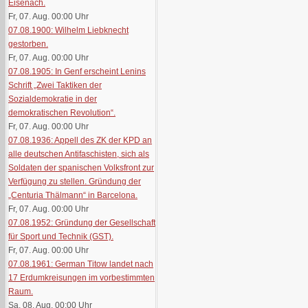
Eisenach.
Fr, 07. Aug. 00:00
Uhr
07.08.1900: Wilhelm Liebknecht
gestorben.
Fr, 07. Aug. 00:00
Uhr
07.08.1905: In Genf erscheint Lenins
Schrift „Zwei Taktiken der
Sozialdemokratie in der
demokratischen Revolution“.
Fr, 07. Aug. 00:00
Uhr
07.08.1936: Appell des ZK der KPD an
alle deutschen Antifaschisten, sich als
Soldaten der spanischen Volksfront zur
Verfügung zu stellen. Gründung der
„Centuria Thälmann“ in Barcelona.
Fr, 07. Aug. 00:00
Uhr
07.08.1952: Gründung der Gesellschaft
für Sport und Technik (GST).
Fr, 07. Aug. 00:00
Uhr
07.08.1961: German Titow landet nach
17 Erdumkreisungen im vorbestimmten
Raum.
Sa, 08. Aug. 00:00
Uhr