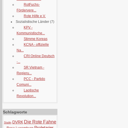
RotFuchs-
Fördervere...
Rote Hilfe e.V.
Sozialistische Länder
(7)
KPV -
Kommunistische...
Stimme Koreas
KCNA - offizielle
Na...
CRI Online Deutsch
-...
SR Vietnam -
Regieru...
PCC - Partido
Comuni...
Laotische
Revolution...
Schlagworte
Die Rote Fahne
DVRK
Stalin
Proletarier