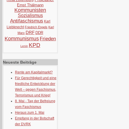
Rosa Luxemburg
Ernst Thälmann
Kommunisten
Sozialismus
Antifaschismus
Karl
Liebknecht
Friedrich Engels
Karl
DRF
DDR
Marx
Kommunismus
Frieden
KPD
Lenin
Neueste Beiträge
Rente am Kapitalmarkt?
Für Gerechtigkeit und eine
friedliche Entwicklung der
Welt – gegen Faschismus,
Terrorismus und Krieg!
8. Mai - Tag der Befreiung
vom Faschismus
Heraus zum 1. Mai
Empfang in der Botschaft
der DVRK