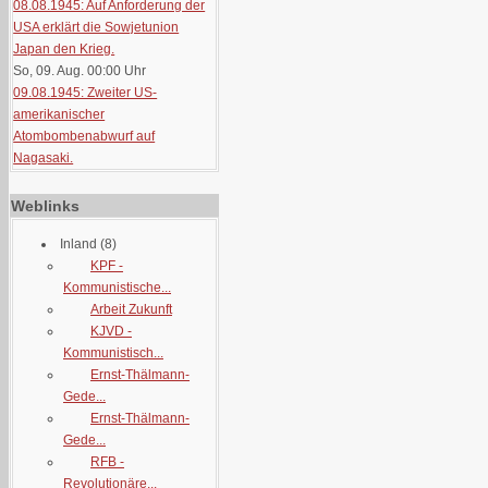
08.08.1945: Auf Anforderung der
USA erklärt die Sowjetunion
Japan den Krieg.
So, 09. Aug. 00:00
Uhr
09.08.1945: Zweiter US-
amerikanischer
Atombombenabwurf auf
Nagasaki.
Weblinks
Inland
(8)
KPF -
Kommunistische...
Arbeit Zukunft
KJVD -
Kommunistisch...
Ernst-Thälmann-
Gede...
Ernst-Thälmann-
Gede...
RFB -
Revolutionäre...