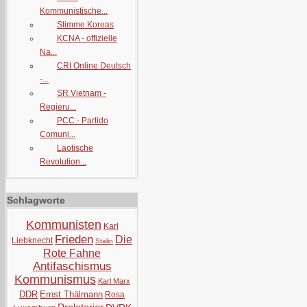
Kommunistische...
Stimme Koreas
KCNA - offizielle
Na...
CRI Online Deutsch
-...
SR Vietnam -
Regieru...
PCC - Partido
Comuni...
Laotische
Revolution...
Schlagworte
Kommunisten
Karl
Frieden
Die
Liebknecht
Stalin
Rote Fahne
Antifaschismus
Kommunismus
Karl Marx
DDR
Ernst Thälmann
Rosa