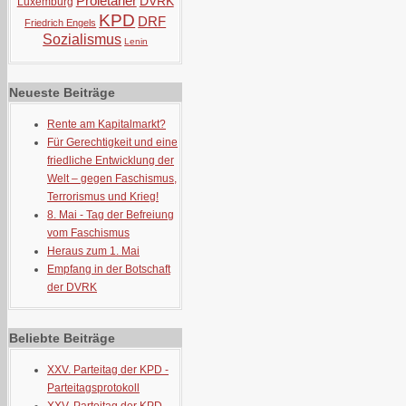
Proletarier
DVRK
Luxemburg
KPD
DRF
Friedrich Engels
Sozialismus
Lenin
Neueste Beiträge
Rente am Kapitalmarkt?
Für Gerechtigkeit und eine
friedliche Entwicklung der
Welt – gegen Faschismus,
Terrorismus und Krieg!
8. Mai - Tag der Befreiung
vom Faschismus
Heraus zum 1. Mai
Empfang in der Botschaft
der DVRK
Beliebte Beiträge
XXV. Parteitag der KPD -
Parteitagsprotokoll