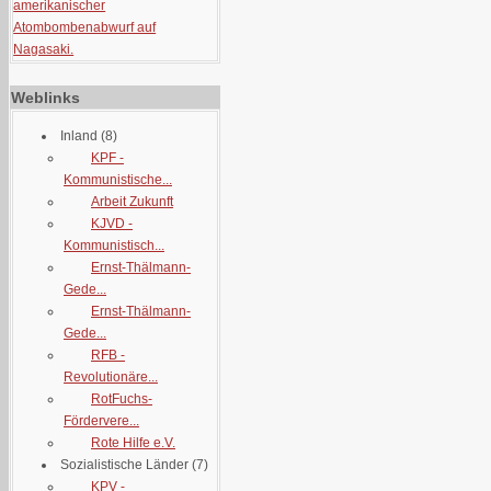
amerikanischer
Atombombenabwurf auf
Nagasaki.
Weblinks
Inland
(8)
KPF -
Kommunistische...
Arbeit Zukunft
KJVD -
Kommunistisch...
Ernst-Thälmann-
Gede...
Ernst-Thälmann-
Gede...
RFB -
Revolutionäre...
RotFuchs-
Fördervere...
Rote Hilfe e.V.
Sozialistische Länder
(7)
KPV -