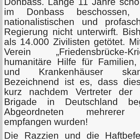
Donbass. Lange 11 Jahre scho
im Donbass beschossen, 
nationalistischen und profasch
Regierung nicht unterwirft. Bi
als 14.000 Zivilisten getötet. M
Verein „Friedensbrücke-Kri
humanitäre Hilfe für Familien,
und Krankenhäuser skanda
Bezeichnend ist es, dass die
kurz nachdem Vertreter der f
Brigade in Deutschland b
Abgeordneten mehrerer Bu
empfangen wurden!
Die Razzien und die Haftbef