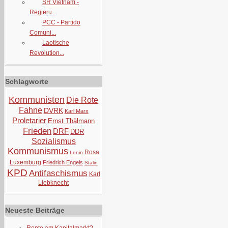
SR Vietnam -
Regieru...
PCC - Partido
Comuni...
Laotische
Revolution...
Schlagworte
Kommunisten
Die Rote
Fahne
DVRK
Karl Marx
Proletarier
Ernst Thälmann
Frieden
DRF
DDR
Sozialismus
Kommunismus
Rosa
Lenin
Luxemburg
Friedrich Engels
Stalin
KPD
Antifaschismus
Karl
Liebknecht
Neueste Beiträge