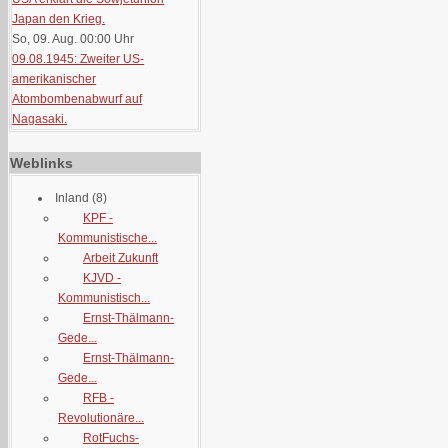
Japan den Krieg.
So, 09. Aug. 00:00
Uhr
09.08.1945: Zweiter US-
amerikanischer
Atombombenabwurf auf
Nagasaki.
Weblinks
Inland
(8)
KPF -
Kommunistische...
Arbeit Zukunft
KJVD -
Kommunistisch...
Ernst-Thälmann-
Gede...
Ernst-Thälmann-
Gede...
RFB -
Revolutionäre...
RotFuchs-