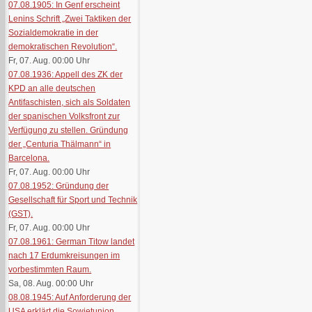
07.08.1905: In Genf erscheint
Lenins Schrift „Zwei Taktiken der
Sozialdemokratie in der
demokratischen Revolution“.
Fr, 07. Aug. 00:00
Uhr
07.08.1936: Appell des ZK der
KPD an alle deutschen
Antifaschisten, sich als Soldaten
der spanischen Volksfront zur
Verfügung zu stellen. Gründung
der „Centuria Thälmann“ in
Barcelona.
Fr, 07. Aug. 00:00
Uhr
07.08.1952: Gründung der
Gesellschaft für Sport und Technik
(GST).
Fr, 07. Aug. 00:00
Uhr
07.08.1961: German Titow landet
nach 17 Erdumkreisungen im
vorbestimmten Raum.
Sa, 08. Aug. 00:00
Uhr
08.08.1945: Auf Anforderung der
USA erklärt die Sowjetunion