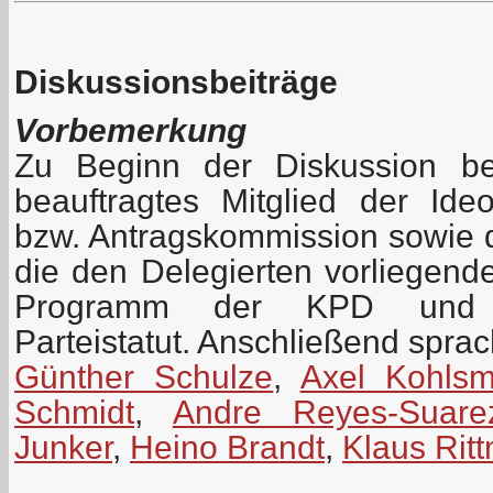
Diskussionsbeiträge
Vorbemerkung
Zu Beginn der Diskussion be
beauftragtes Mitglied der Id
bzw. Antragskommission sowie 
die den Delegierten vorliegen
Programm der KPD und z
Parteistatut. Anschließend spra
Günther Schulze
,
Axel Kohls
Schmidt
,
Andre Reyes-Suare
Junker
,
Heino Brandt
,
Klaus Rit