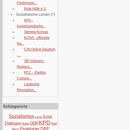
Fördervere...
Rote Hilfe e.V.
Sozialistische Länder
(7)
KPV -
Kommunistische...
Stimme Koreas
KCNA - offizielle
Na...
CRI Online Deutsch
-...
SR Vietnam -
Regieru...
PCC - Partido
Comuni...
Laotische
Revolution...
Schlagworte
Sozialismus
Ernst
Lenin
KPD
Thälmann
DDR
Karl
Stalin
Proletarier
DRF
Marx