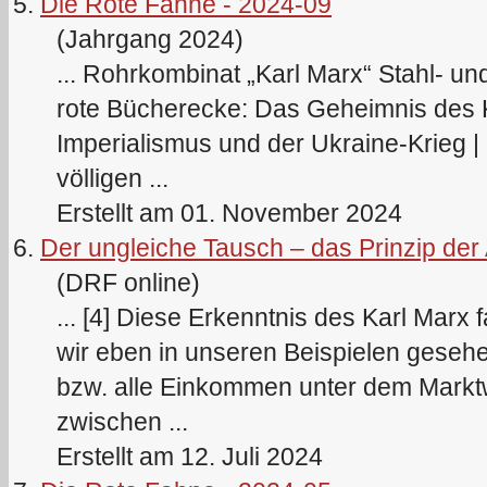
5.
Die Rote Fahne - 2024-09
(Jahrgang 2024)
... Rohrkombinat „
Karl
Marx
“ Stahl- un
rote Bücherecke: Das Geheimnis des K
Imperialismus und der Ukraine-Krieg 
völligen ...
Erstellt am 01. November 2024
6.
Der ungleiche Tausch – das Prinzip de
(DRF online)
... [4] Diese Erkenntnis des
Karl
Marx
f
wir eben in unseren Beispielen geseh
bzw. alle Einkommen unter dem Marktwe
zwischen ...
Erstellt am 12. Juli 2024