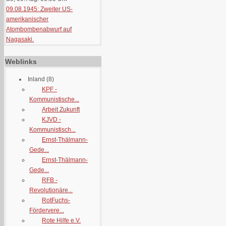
09.08.1945: Zweiter US-
amerikanischer
Atombombenabwurf auf
Nagasaki.
Weblinks
Inland
(8)
KPF -
Kommunistische...
Arbeit Zukunft
KJVD -
Kommunistisch...
Ernst-Thälmann-
Gede...
Ernst-Thälmann-
Gede...
RFB -
Revolutionäre...
RotFuchs-
Fördervere...
Rote Hilfe e.V.