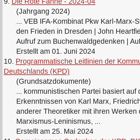
9.
Die Rote Fahne - 2024-04
(Jahrgang 2024)
... VEB IFA-Kombinat Pkw
Karl
-
Marx
-S
den Frieden in Dresden | John Heartfie
Aufruf zum Buchenwaldgedenken | Aufr
Erstellt am 01. Juni 2024
10.
Programmatische Leitlinien der Kommu
Deutschlands (KPD)
(Grundsatzdokumente)
... kommunistischen Partei basiert auf
Erkenntnissen von
Karl
Marx
, Friedri
anderer Theoretiker mit ihren Werke
Marx
ismus-Leninismus, ...
Erstellt am 25. Mai 2024