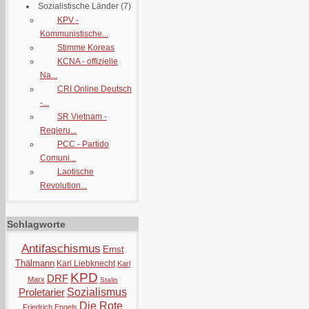
Sozialistische Länder
(7)
KPV -
Kommunistische...
Stimme Koreas
KCNA - offizielle
Na...
CRI Online Deutsch
-...
SR Vietnam -
Regieru...
PCC - Partido
Comuni...
Laotische
Revolution...
Schlagworte
Antifaschismus
Ernst
Thälmann
Karl Liebknecht
Karl
KPD
DRF
Marx
Stalin
Proletarier
Sozialismus
Die Rote
Friedrich Engels