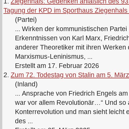
1.
Ziegenhals: Gedenken anläßlich des 93.
Tagung der KPD im Sporthaus Ziegenhals
(Partei)
... Wirken der kommunistischen Partei 
Erkenntnissen von
Karl
Marx
, Friedri
anderer Theoretiker mit ihren Werke
Marx
ismus-Leninismus, ...
Erstellt am 17. Februar 2026
2.
Zum 72. Todestag von Stalin am 5. Mär
(Inland)
... Ansprache von Friedrich Engels a
war vor allem Revolutionär…“ Und so au
Konterrevolution und man sieht leicht
des ...