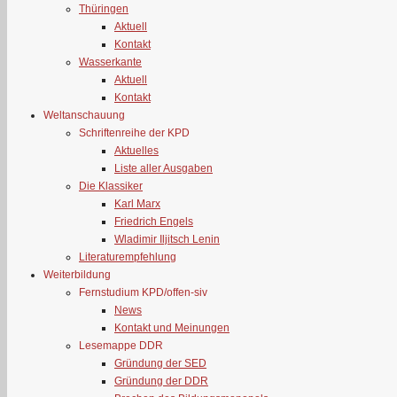
Thüringen
Aktuell
Kontakt
Wasserkante
Aktuell
Kontakt
Weltanschauung
Schriftenreihe der KPD
Aktuelles
Liste aller Ausgaben
Die Klassiker
Karl Marx
Friedrich Engels
Wladimir Iljitsch Lenin
Literaturempfehlung
Weiterbildung
Fernstudium KPD/offen-siv
News
Kontakt und Meinungen
Lesemappe DDR
Gründung der SED
Gründung der DDR