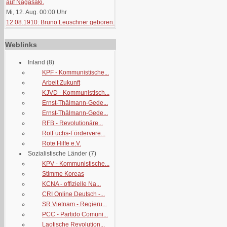
auf Nagasaki.
Mi, 12. Aug. 00:00
Uhr
12.08.1910: Bruno Leuschner geboren.
Weblinks
Inland
(8)
KPF - Kommunistische...
Arbeit Zukunft
KJVD - Kommunistisch...
Ernst-Thälmann-Gede...
Ernst-Thälmann-Gede...
RFB - Revolutionäre...
RotFuchs-Fördervere...
Rote Hilfe e.V.
Sozialistische Länder
(7)
KPV - Kommunistische...
Stimme Koreas
KCNA - offizielle Na...
CRI Online Deutsch -...
SR Vietnam - Regieru...
PCC - Partido Comuni...
Laotische Revolution...