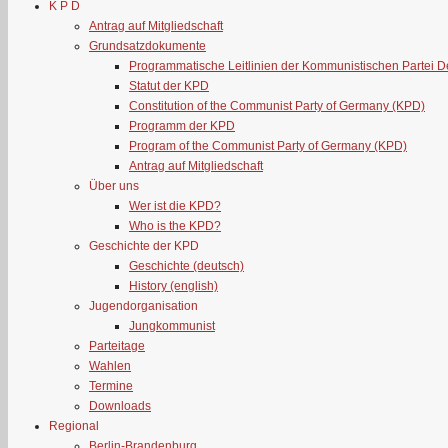
K P D
Antrag auf Mitgliedschaft
Grundsatzdokumente
Programmatische Leitlinien der Kommunistischen Partei 
Statut der KPD
Constitution of the Communist Party of Germany (KPD)
Programm der KPD
Program of the Communist Party of Germany (KPD)
Antrag auf Mitgliedschaft
Über uns
Wer ist die KPD?
Who is the KPD?
Geschichte der KPD
Geschichte (deutsch)
History (english)
Jugendorganisation
Jungkommunist
Parteitage
Wahlen
Termine
Downloads
Regional
Berlin-Brandenburg